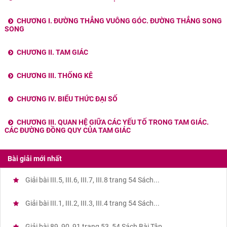
CHƯƠNG I. ĐƯỜNG THẲNG VUÔNG GÓC. ĐƯỜNG THẲNG SONG
SONG
CHƯƠNG II. TAM GIÁC
CHƯƠNG III. THỐNG KÊ
CHƯƠNG IV. BIỂU THỨC ĐẠI SỐ
CHƯƠNG III. QUAN HỆ GIỮA CÁC YẾU TỐ TRONG TAM GIÁC.
CÁC ĐƯỜNG ĐỒNG QUY CỦA TAM GIÁC
Bài giải mới nhất
Giải bài III.5, III.6, III.7, III.8 trang 54 Sách...
Giải bài III.1, III.2, III.3, III.4 trang 54 Sách...
Giải bài 89, 90, 91 trang 53, 54 Sách Bài Tập...