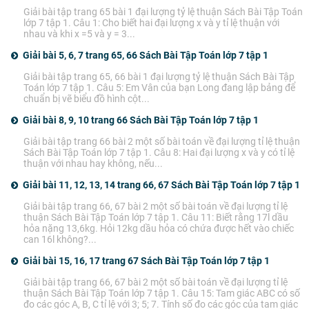
Giải bài tập trang 65 bài 1 đại lượng tỷ lệ thuận Sách Bài Tập Toán
lớp 7 tập 1. Câu 1: Cho biết hai đại lượng x và y tỉ lệ thuận với
nhau và khi x =5 và y = 3...
Giải bài 5, 6, 7 trang 65, 66 Sách Bài Tập Toán lớp 7 tập 1
Giải bài tập trang 65, 66 bài 1 đại lượng tỷ lệ thuận Sách Bài Tập
Toán lớp 7 tập 1. Câu 5: Em Vân của bạn Long đang lập bảng để
chuẩn bị vẽ biểu đồ hình cột...
Giải bài 8, 9, 10 trang 66 Sách Bài Tập Toán lớp 7 tập 1
Giải bài tập trang 66 bài 2 một số bài toán về đại lượng tỉ lệ thuận
Sách Bài Tập Toán lớp 7 tập 1. Câu 8: Hai đại lượng x và y có tỉ lệ
thuận với nhau hay không, nếu...
Giải bài 11, 12, 13, 14 trang 66, 67 Sách Bài Tập Toán lớp 7 tập 1
Giải bài tập trang 66, 67 bài 2 một số bài toán về đại lượng tỉ lệ
thuận Sách Bài Tập Toán lớp 7 tập 1. Câu 11: Biết rằng 17l dầu
hỏa nặng 13,6kg. Hỏi 12kg dầu hỏa có chứa được hết vào chiếc
can 16l không?...
Giải bài 15, 16, 17 trang 67 Sách Bài Tập Toán lớp 7 tập 1
Giải bài tập trang 66, 67 bài 2 một số bài toán về đại lượng tỉ lệ
thuận Sách Bài Tập Toán lớp 7 tập 1. Câu 15: Tam giác ABC có số
đo các góc A, B, C tỉ lệ với 3; 5; 7. Tính số đo các góc của tam giác