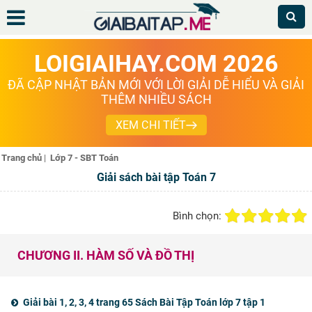
LOIGIAIHAY.COM 2026
ĐÃ CẬP NHẬT BẢN MỚI VỚI LỜI GIẢI DỄ HIỂU VÀ GIẢI
THÊM NHIỀU SÁCH
XEM CHI TIẾT
Trang chủ
|
Lớp 7 - SBT Toán
Giải sách bài tập Toán 7
Bình chọn:
CHƯƠNG II. HÀM SỐ VÀ ĐỒ THỊ
Giải bài 1, 2, 3, 4 trang 65 Sách Bài Tập Toán lớp 7 tập 1