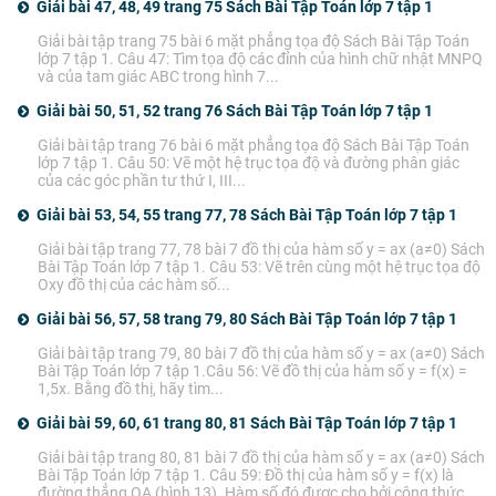
Giải bài 47, 48, 49 trang 75 Sách Bài Tập Toán lớp 7 tập 1
Giải bài tập trang 75 bài 6 mặt phẳng tọa độ Sách Bài Tập Toán
lớp 7 tập 1. Câu 47: Tìm tọa độ các đỉnh của hình chữ nhật MNPQ
và của tam giác ABC trong hình 7...
Giải bài 50, 51, 52 trang 76 Sách Bài Tập Toán lớp 7 tập 1
Giải bài tập trang 76 bài 6 mặt phẳng tọa độ Sách Bài Tập Toán
lớp 7 tập 1. Câu 50: Vẽ một hệ trục tọa độ và đường phân giác
của các góc phần tư thứ I, III...
Giải bài 53, 54, 55 trang 77, 78 Sách Bài Tập Toán lớp 7 tập 1
Giải bài tập trang 77, 78 bài 7 đồ thị của hàm số y = ax (a≠0) Sách
Bài Tập Toán lớp 7 tập 1. Câu 53: Vẽ trên cùng một hệ trục tọa độ
Oxy đồ thị của các hàm số...
Giải bài 56, 57, 58 trang 79, 80 Sách Bài Tập Toán lớp 7 tập 1
Giải bài tập trang 79, 80 bài 7 đồ thị của hàm số y = ax (a≠0) Sách
Bài Tập Toán lớp 7 tập 1.Câu 56: Vẽ đồ thị của hàm số y = f(x) =
1,5x. Bằng đồ thị, hãy tìm...
Giải bài 59, 60, 61 trang 80, 81 Sách Bài Tập Toán lớp 7 tập 1
Giải bài tập trang 80, 81 bài 7 đồ thị của hàm số y = ax (a≠0) Sách
Bài Tập Toán lớp 7 tập 1. Câu 59: Đồ thị của hàm số y = f(x) là
đường thẳng OA (hình 13). Hàm số đó được cho bởi công thức