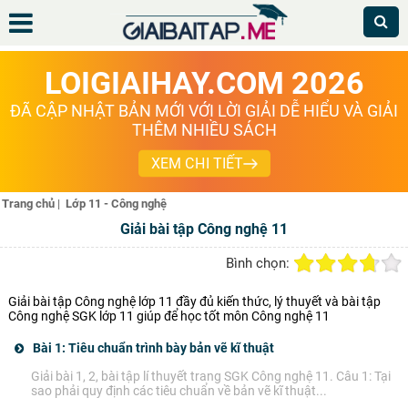
LOIGIAIHAY.COM 2026
ĐÃ CẬP NHẬT BẢN MỚI VỚI LỜI GIẢI DỄ HIỂU VÀ GIẢI
THÊM NHIỀU SÁCH
XEM CHI TIẾT
Trang chủ
|
Lớp 11 - Công nghệ
Giải bài tập Công nghệ 11
Bình chọn:
Giải bài tập Công nghệ lớp 11 đầy đủ kiến thức, lý thuyết và bài tập
Công nghệ SGK lớp 11 giúp để học tốt môn Công nghệ 11
Bài 1: Tiêu chuẩn trình bày bản vẽ kĩ thuật
Giải bài 1, 2, bài tập lí thuyết trang SGK Công nghệ 11. Câu 1: Tại
sao phải quy định các tiêu chuẩn về bản vẽ kĩ thuật...