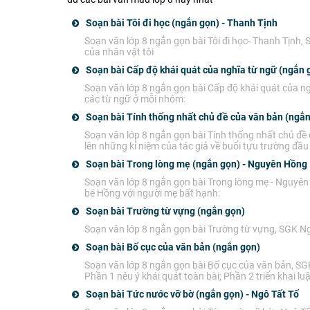
Soạn bài Tôi đi học (ngắn gọn) - Thanh Tịnh
Soạn văn lớp 8 ngắn gọn bài Tôi đi học- Thanh Tịnh,
của nhân vật tôi
Soạn bài Cấp độ khái quát của nghĩa từ ngữ (ngắn 
Soạn văn lớp 8 ngắn gọn bài Cấp độ khái quát của ng
các từ ngữ ở mỗi nhóm:
Soạn bài Tính thống nhất chủ đề của văn bản (ngắn
Soạn văn lớp 8 ngắn gọn bài Tính thống nhất chủ đề 
lên những kỉ niệm của tác giả về buổi tựu trường đầu 
Soạn bài Trong lòng mẹ (ngắn gọn) - Nguyên Hồng
Soạn văn lớp 8 ngắn gọn bài Trong lòng mẹ - Nguyên
bé Hồng với người mẹ bất hạnh:
Soạn bài Trường từ vựng (ngắn gọn)
Soạn văn lớp 8 ngắn gọn bài Trường từ vựng, SGK Ngữ
Soạn bài Bố cục của văn bản (ngắn gọn)
Soạn văn lớp 8 ngắn gọn bài Bố cục của văn bản, SG
Phần 1 nêu ý khái quát toàn bài; Phần 2 triển khai lu
Soạn bài Tức nước vỡ bờ (ngắn gọn) - Ngô Tất Tố