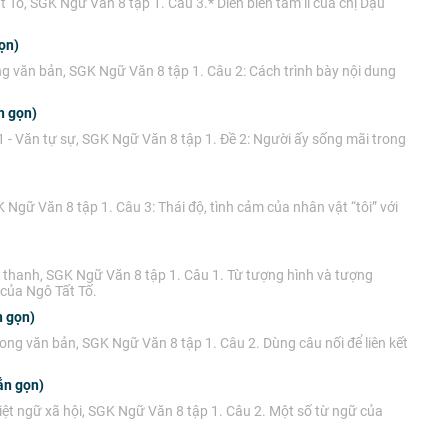
 Tố, SGK Ngữ Văn 8 tập 1. Câu 3.* Diễn biến tâm lí của chị Dậu
ọn)
g văn bản, SGK Ngữ Văn 8 tập 1. Câu 2: Cách trình bày nội dung
n gọn)
1 - Văn tự sự, SGK Ngữ Văn 8 tập 1. Đề 2: Người ấy sống mãi trong
Ngữ Văn 8 tập 1. Câu 3: Thái độ, tình cảm của nhân vật “tôi” với
g thanh, SGK Ngữ Văn 8 tập 1. Câu 1. Từ tượng hình và tượng
 của Ngô Tất Tố.
n gọn)
ong văn bản, SGK Ngữ Văn 8 tập 1. Câu 2. Dùng câu nối để liên kết
ắn gọn)
ệt ngữ xã hội, SGK Ngữ Văn 8 tập 1. Câu 2. Một số từ ngữ của