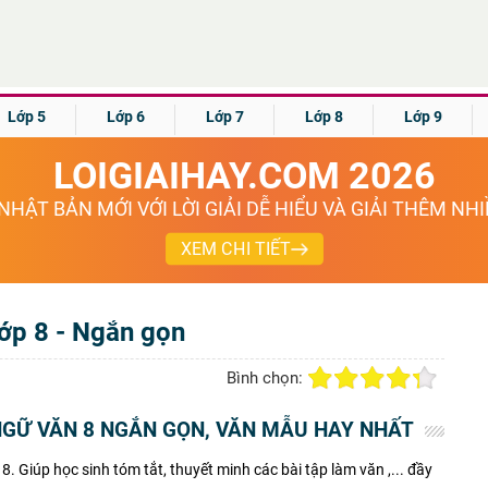
Lớp 5
Lớp 6
Lớp 7
Lớp 8
Lớp 9
LOIGIAIHAY.COM 2026
NHẬT BẢN MỚI VỚI LỜI GIẢI DỄ HIỂU VÀ GIẢI THÊM NH
XEM CHI TIẾT
ớp 8 - Ngắn gọn
Bình chọn:
NGỮ VĂN 8 NGẮN GỌN, VĂN MẪU HAY NHẤT
. Giúp học sinh tóm tắt, thuyết minh các bài tập làm văn ,... đầy