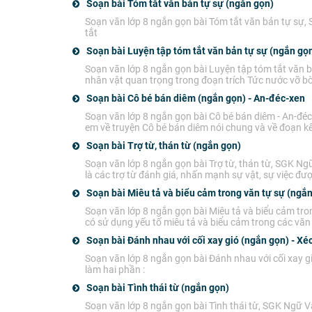
Soạn bài Tóm tắt văn bản tự sự (ngắn gọn)
Soạn văn lớp 8 ngắn gọn bài Tóm tắt văn bản tự sự,
tắt
Soạn bài Luyện tập tóm tắt văn bản tự sự (ngắn gọ
Soạn văn lớp 8 ngắn gọn bài Luyện tập tóm tắt văn b
nhân vật quan trọng trong đoạn trích Tức nước vỡ bờ
Soạn bài Cô bé bán diêm (ngắn gọn) - An-đéc-xen
Soạn văn lớp 8 ngắn gọn bài Cô bé bán diêm - An-đé
em về truyện Cô bé bán diêm nói chung và về đoạn kết
Soạn bài Trợ từ, thán từ (ngắn gọn)
Soạn văn lớp 8 ngắn gọn bài Trợ từ, thán từ, SGK Ngữ
là các trợ từ đánh giá, nhấn mạnh sự vật, sự việc đượ
Soạn bài Miêu tả và biểu cảm trong văn tự sự (ngắ
Soạn văn lớp 8 ngắn gọn bài Miêu tả và biểu cảm tro
có sử dụng yếu tố miêu tả và biểu cảm trong các văn b
Soạn bài Đánh nhau với cối xay gió (ngắn gọn) - Xé
Soạn văn lớp 8 ngắn gọn bài Đánh nhau với cối xay gi
làm hai phần :
Soạn bài Tình thái từ (ngắn gọn)
Soạn văn lớp 8 ngắn gọn bài Tình thái từ, SGK Ngữ Vă