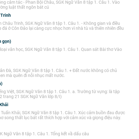
ng cảm tác - Phan Bội Châu, SGK Ngữ Văn 8 tập 1. Câu 1. Vào
ờng luật thất ngôn bát cú
 Trinh
 Châu Trinh, SGK Ngữ Văn 8 tập 1. Câu 1. - Không gian và điều
p đá ở Côn Đảo lại càng cực nhọc hơn vì nhà tù và thiên nhiên đều
n gọn)
loại văn học, SGK Ngữ Văn 8 tập 1. Câu 1. Quan sát Bài thơ Vào
Tản Đà, SGK Ngữ Văn 8 tập 1. Câu 1. + Đất nước không có chủ
hen mà quên đi nỗi nhục mất nước.
n)
ng Việt, SGK Ngữ Văn 8 tập 1. Câu 1. a. Trường từ vựng: là tập
i 2 trang 21 SGK Ngữ Văn lớp 8/I)
 Khải
n Tuấn Khải, SGK Ngữ Văn 8 tập 1. Câu 1. Xúc cảm buồn đau được
hơ song thất lục bát rất thích hợp với cảm xúc và giọng điệu này.
K Ngữ Văn 8 tập 1. Câu 1. Tổng kết vầ dấu câu