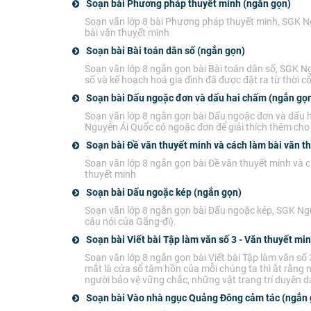
Soạn bài Phương pháp thuyết minh (ngắn gọn)
Soạn văn lớp 8 bài Phương pháp thuyết minh, SGK Ngữ 
bài văn thuyết minh
Soạn bài Bài toán dân số (ngắn gọn)
Soạn văn lớp 8 ngắn gọn bài Bài toán dân số, SGK Ngữ
số và kế hoạch hoá gia đình đã được đặt ra từ thời cổ
Soạn bài Dấu ngoặc đơn và dấu hai chấm (ngắn gọ
Soạn văn lớp 8 ngắn gọn bài Dấu ngoặc đơn và dấu 
Nguyễn Ái Quốc có ngoặc đơn để giải thích thêm cho 
Soạn bài Đề văn thuyết minh và cách làm bài văn t
Soạn văn lớp 8 ngắn gọn bài Đề văn thuyết minh và c
thuyết minh
Soạn bài Dấu ngoặc kép (ngắn gọn)
Soạn văn lớp 8 ngắn gọn bài Dấu ngoặc kép, SGK Ngữ 
câu nói của Găng-đi).
Soạn bài Viết bài Tập làm văn số 3 - Văn thuyết mi
Soạn văn lớp 8 ngắn gọn bài Viết bài Tập làm văn số 
mắt là cửa sổ tâm hồn của mỗi chúng ta thì ắt rằng 
người bảo vệ vững chắc, những vật trang trí duyên
Soạn bài Vào nhà ngục Quảng Đông cảm tác (ngắn 