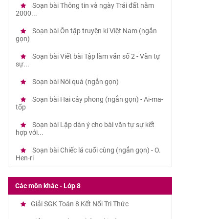
Soạn bài Thông tin và ngày Trái đất năm
2000...
Soạn bài Ôn tập truyện kí Việt Nam (ngắn
gọn)
Soạn bài Viết bài Tập làm văn số 2 - Văn tự
sự...
Soạn bài Nói quá (ngắn gọn)
Soạn bài Hai cây phong (ngắn gọn) - Ai-ma-
tốp
Soạn bài Lập dàn ý cho bài văn tự sự kết
hợp với...
Soạn bài Chiếc lá cuối cùng (ngắn gọn) - O.
Hen-ri
Các môn khác - Lớp 8
Giải SGK Toán 8 Kết Nối Tri Thức