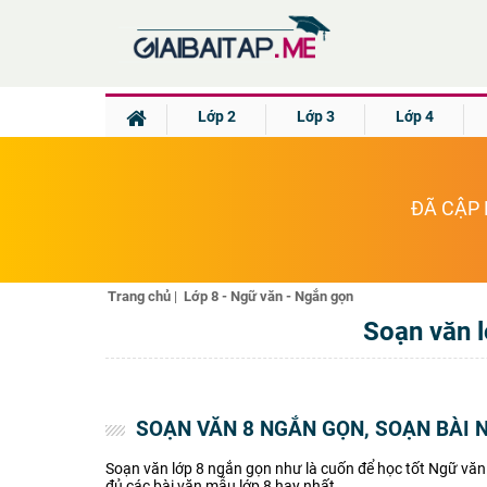
Lớp 2
Lớp 3
Lớp 4
ĐÃ CẬP 
Trang chủ
|
Lớp 8 - Ngữ văn - Ngắn gọn
Soạn văn l
SOẠN VĂN 8 NGẮN GỌN, SOẠN BÀI 
Soạn văn lớp 8 ngắn gọn như là cuốn để học tốt Ngữ văn 8
đủ các bài văn mẫu lớp 8 hay nhất