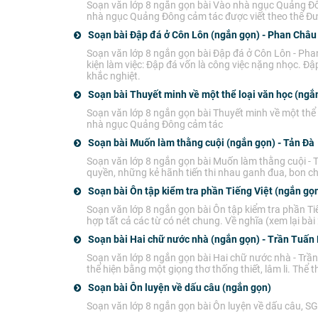
Soạn văn lớp 8 ngắn gọn bài Vào nhà ngục Quảng Đô
nhà ngục Quảng Đông cảm tác được viết theo thể Đư
Soạn bài Đập đá ở Côn Lôn (ngắn gọn) - Phan Châu
Soạn văn lớp 8 ngắn gọn bài Đập đá ở Côn Lôn - Phan
kiện làm việc: Đập đá vốn là công việc nặng nhọc. Đậ
khắc nghiệt.
Soạn bài Thuyết minh về một thể loại văn học (ngắ
Soạn văn lớp 8 ngắn gọn bài Thuyết minh về một thể 
nhà ngục Quảng Đông cảm tác
Soạn bài Muốn làm thằng cuội (ngắn gọn) - Tản Đà
Soạn văn lớp 8 ngắn gọn bài Muốn làm thằng cuội - 
quyền, những kẻ hãnh tiến thi nhau ganh đua, bon c
Soạn bài Ôn tập kiểm tra phần Tiếng Việt (ngắn gọ
Soạn văn lớp 8 ngắn gọn bài Ôn tập kiểm tra phần Tiế
hợp tất cả các từ có nét chung. Về nghĩa (xem lại bà
Soạn bài Hai chữ nước nhà (ngắn gọn) - Trần Tuấn
Soạn văn lớp 8 ngắn gọn bài Hai chữ nước nhà - Trầ
thể hiện bằng một giọng thơ thống thiết, lâm li. Thể t
Soạn bài Ôn luyện về dấu câu (ngắn gọn)
Soạn văn lớp 8 ngắn gọn bài Ôn luyện về dấu câu, SG