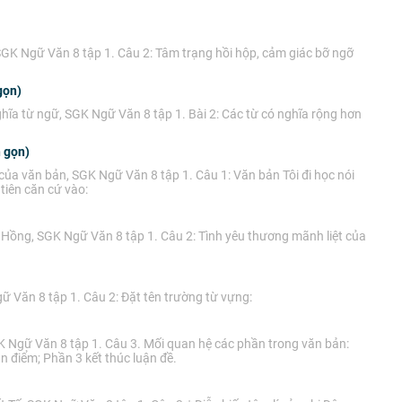
 SGK Ngữ Văn 8 tập 1. Câu 2: Tâm trạng hồi hộp, cảm giác bỡ ngỡ
gọn)
hĩa từ ngữ, SGK Ngữ Văn 8 tập 1. Bài 2: Các từ có nghĩa rộng hơn
 gọn)
của văn bản, SGK Ngữ Văn 8 tập 1. Câu 1: Văn bản Tôi đi học nói
tiên căn cứ vào:
 Hồng, SGK Ngữ Văn 8 tập 1. Câu 2: Tình yêu thương mãnh liệt của
 Văn 8 tập 1. Câu 2: Đặt tên trường từ vựng:
K Ngữ Văn 8 tập 1. Câu 3. Mối quan hệ các phần trong văn bản:
ận điểm; Phần 3 kết thúc luận đề.