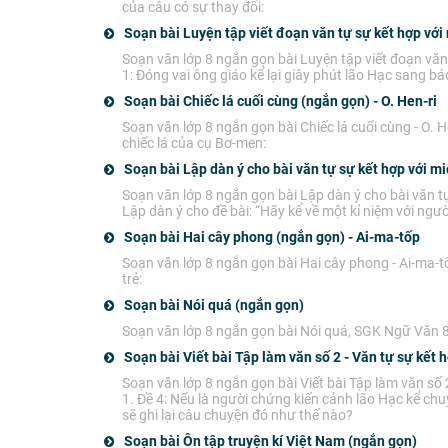
của câu có sự thay đổi:
Soạn bài Luyện tập viết đoạn văn tự sự kết hợp với
Soạn văn lớp 8 ngắn gọn bài Luyện tập viết đoạn văn
1: Đóng vai ông giáo kể lại giây phút lão Hạc sang bá
Soạn bài Chiếc lá cuối cùng (ngắn gọn) - O. Hen-ri
Soạn văn lớp 8 ngắn gọn bài Chiếc lá cuối cùng - O. H
chiếc lá của cụ Bơ-men:
Soạn bài Lập dàn ý cho bài văn tự sự kết hợp với m
Soạn văn lớp 8 ngắn gọn bài Lập dàn ý cho bài văn tự
Lập dàn ý cho đề bài: “Hãy kể về một kỉ niệm với ngư
Soạn bài Hai cây phong (ngắn gọn) - Ai-ma-tốp
Soạn văn lớp 8 ngắn gọn bài Hai cây phong - Ai-ma-t
trẻ:
Soạn bài Nói quá (ngắn gọn)
Soạn văn lớp 8 ngắn gọn bài Nói quá, SGK Ngữ Văn 8 
Soạn bài Viết bài Tập làm văn số 2 - Văn tự sự kết 
Soạn văn lớp 8 ngắn gọn bài Viết bài Tập làm văn số 
1. Đề 4: Nếu là người chứng kiến cảnh lão Hạc kể ch
sẽ ghi lại câu chuyện đó như thế nào?
Soạn bài Ôn tập truyện kí Việt Nam (ngắn gọn)