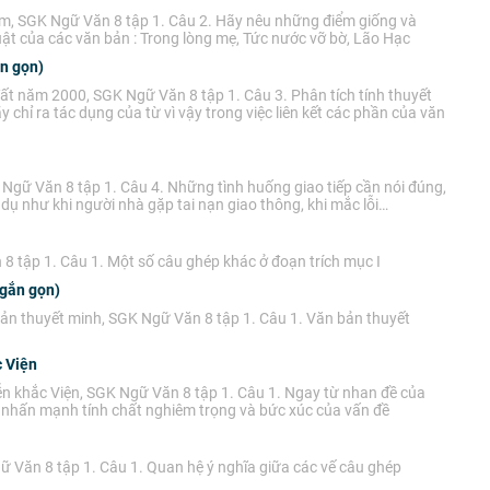
Nam, SGK Ngữ Văn 8 tập 1. Câu 2. Hãy nêu những điểm giống và
ật của các văn bản : Trong lòng mẹ, Tức nước vỡ bờ, Lão Hạc
n gọn)
đất năm 2000, SGK Ngữ Văn 8 tập 1. Câu 3. Phân tích tính thuyết
chỉ ra tác dụng của từ vì vậy trong việc liên kết các phần của văn
 Ngữ Văn 8 tập 1. Câu 4. Những tình huống giao tiếp cần nói đúng,
í dụ như khi người nhà gặp tai nạn giao thông, khi mắc lỗi…
8 tập 1. Câu 1. Một số câu ghép khác ở đoạn trích mục I
ngắn gọn)
bản thuyết minh, SGK Ngữ Văn 8 tập 1. Câu 1. Văn bản thuyết
c Viện
ễn khắc Viện, SGK Ngữ Văn 8 tập 1. Câu 1. Ngay từ nhan đề của
để nhấn mạnh tính chất nghiêm trọng và bức xúc của vấn đề
ữ Văn 8 tập 1. Câu 1. Quan hệ ý nghĩa giữa các vế câu ghép