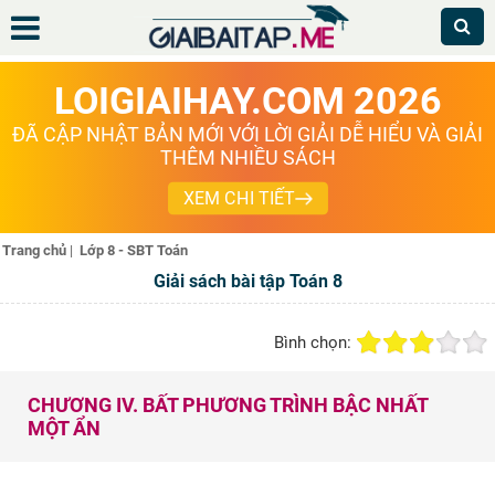
LOIGIAIHAY.COM 2026
ĐÃ CẬP NHẬT BẢN MỚI VỚI LỜI GIẢI DỄ HIỂU VÀ GIẢI
THÊM NHIỀU SÁCH
XEM CHI TIẾT
Trang chủ
|
Lớp 8 - SBT Toán
Giải sách bài tập Toán 8
Bình chọn:
CHƯƠNG IV. BẤT PHƯƠNG TRÌNH BẬC NHẤT
MỘT ẨN