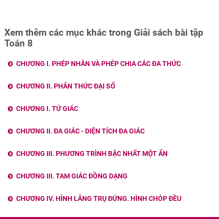
Xem thêm các mục khác trong Giải sách bài tập
Toán 8
CHƯƠNG I. PHÉP NHÂN VÀ PHÉP CHIA CÁC ĐA THỨC
CHƯƠNG II. PHÂN THỨC ĐẠI SỐ
CHƯƠNG I. TỨ GIÁC
CHƯƠNG II. ĐA GIÁC - DIỆN TÍCH ĐA GIÁC
CHƯƠNG III. PHƯƠNG TRÌNH BẬC NHẤT MỘT ẨN
CHƯƠNG III. TAM GIÁC ĐỒNG DẠNG
CHƯƠNG IV. HÌNH LĂNG TRỤ ĐỨNG. HÌNH CHÓP ĐỀU