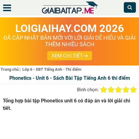
LOIGIAIHAY.COM 2026
ĐÃ CẬP NHẬT BẢN MỚI VỚI LỜI GIẢI DỄ HIỂU VÀ GIẢI
THÊM NHIỀU SÁCH
XEM CHI TIẾT
Trang chủ
|
Lớp 6 - SBT Tiếng Anh - Thí điểm
Phonetics - Unit 6 - Sách Bài Tập Tiếng Anh 6 thí điểm
Bình chọn:
Tổng hợp bài tập Phonetics unit 6 có đáp án và lời giải chi
tiết.