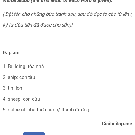
words aloud (the first letter of each word is given).
[ Đặt tên cho những bức tranh sau, sau đó đọc to các từ lên (
ký tự đầu tiên đã được cho sẵn)]
Đáp án:
1. Building: tòa nhà
2. ship: con tàu
3. tin: lon
4. sheep: con cừu
5. catheral: nhà thờ chánh/ thánh đường
Giaibaitap.me