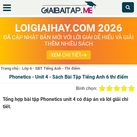
LOIGIAIHAY.COM 2026
ĐÃ CẬP NHẬT BẢN MỚI VỚI LỜI GIẢI DỄ HIỂU VÀ GIẢI
THÊM NHIỀU SÁCH
XEM CHI TIẾT
Trang chủ
|
Lớp 6 - SBT Tiếng Anh - Thí điểm
Phonetics - Unit 4 - Sách Bài Tập Tiếng Anh 6 thí điểm
Bình chọn:
Tổng hợp bài tập Phonetics unit 4 có đáp án và lời giải chi
tiết.