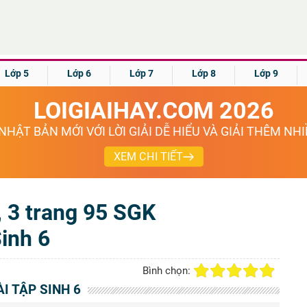
Lớp 5
Lớp 6
Lớp 7
Lớp 8
Lớp 9
LOIGIAIHAY.COM 2026
NHẬT BẢN MỚI VỚI LỜI GIẢI DỄ HIỂU VÀ GIẢI THÊM NH
XEM CHI TIẾT
2, 3 trang 95 SGK
inh 6
Bình chọn:
ÀI TẬP SINH 6