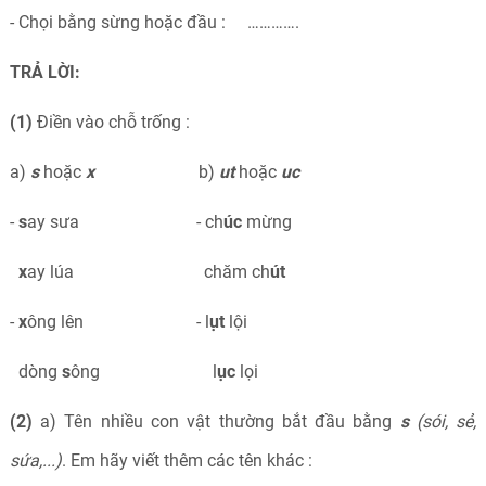
- Chọi bằng sừng hoặc đầu : ………….
TRẢ LỜI:
(
1
)
Điền vào chỗ trống :
a)
s
hoặc
x
b)
ut
hoặc
uc
-
s
ay sưa - ch
úc
mừng
x
ay lúa chăm ch
út
-
x
ông lên - l
ụt
lội
dòng
s
ông l
ục
lọi
(2)
a) Tên nhiều con vật thường bắt đầu bằng
s
(sói, sẻ,
sứa,...)
. Em hãy viết thêm các tên khác :