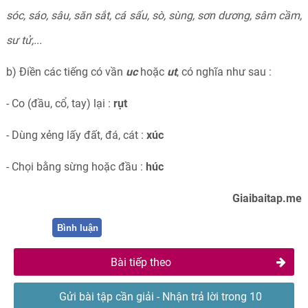
sóc, sáo, sâu, s
ă
n sắt, cá sấu, sò, sùng, sơn dương, sâm c
ầ
m,
sư tử,...
b) Điền các tiếng có vần
uc
hoặc
ut
, có nghĩa như sau :
- Co (đầu, cổ, tay) lại :
rụt
- Dùng xẻng lấy đất, đá, cát :
xúc
- Chọi bằng sừng hoặc đầu :
húc
Giaibaitap.me
Bình luận
Bài tiếp theo
Gửi bài tập cần giải - Nhận trả lời trong 10