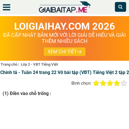
LOIGIAIHAY.COM 2026
ĐÃ CẬP NHẬT BẢN MỚI VỚI LỜI GIẢI DỄ HIỂU VÀ GIẢI
THÊM NHIỀU SÁCH
XEM CHI TIẾT
Trang chủ
|
Lớp 2 - VBT Tiếng Việt
Chính tả - Tuần 24 trang 22 Vở bài tập (VBT) Tiếng Việt 2 tập 2
Bình chọn:
(1) Điền vào chỗ trống :