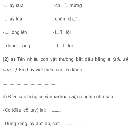
- ....ay sưa - ch….´.. mừng
....ay lúa chăm ch…´..
- …...ông lên - l….. lội
dòng ….ông l….. lọi
(2)
a) Tên nhiều con vật thường bắt đầu bằng
s
(sói, sẻ,
sứa,...)
. Em hãy viết thêm các tên khác :
..............................................
b) Điền các tiếng có vần
uc
hoặc
ut
, có nghĩa như sau :
- Co (đầu, cổ, tay) lại: …………
- Dùng xẻng lấy đất, đá, cát: …………..