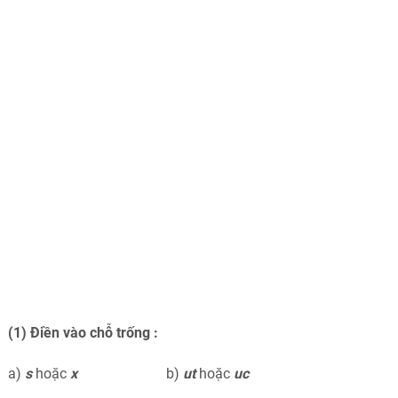
(
1
) Điền vào chỗ trống :
a)
s
hoặc
x
b)
ut
hoặc
uc