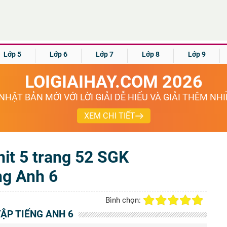
Lớp 5
Lớp 6
Lớp 7
Lớp 8
Lớp 9
LOIGIAIHAY.COM 2026
NHẬT BẢN MỚI VỚI LỜI GIẢI DỄ HIỂU VÀ GIẢI THÊM NH
XEM CHI TIẾT
nit 5 trang 52 SGK
ng Anh 6
Bình chọn:
TẬP TIẾNG ANH 6