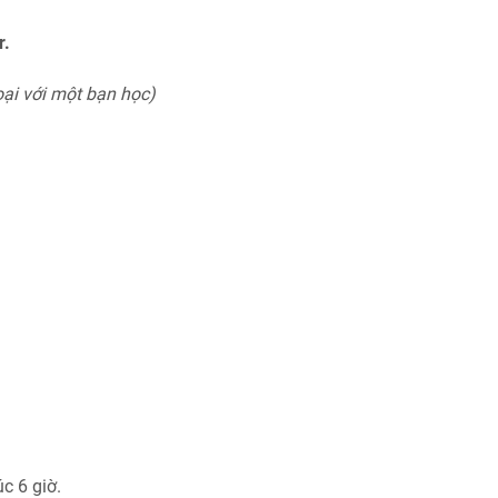
r.
oại với một bạn học)
úc 6 giờ.