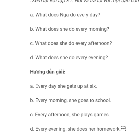
(Xem lại Bài tập A1. Hỏi và trả lời với một bạn cùn
a. What does Nga do every day?
b. What does she do every morning?
c. What does she do every afternoon?
d. What does she do every evening?
Hướng dẫn giải:
a.
Every day she gets up at six.
b.
Every morning, she goes to school.
c.
Every afternoon, she plays games.
d.
Every evening, she does her homework.