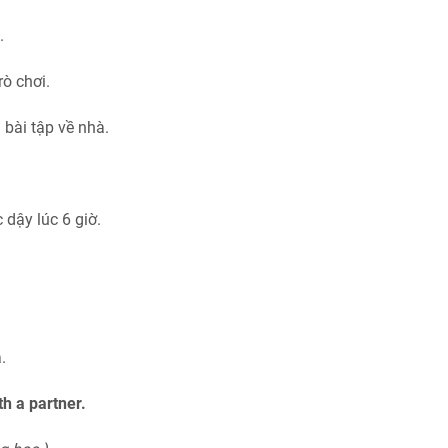
.
rò chơi.
 bài tập về nhà.
 dậy lúc 6 giờ.
.
h a partner.