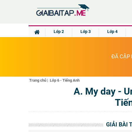
Lớp 2
Lớp 3
Lớp 4
ĐÃ CẬP 
Trang chủ
|
Lớp 6 - Tiếng Anh
A. My day - U
Tiế
GIẢI BÀI 