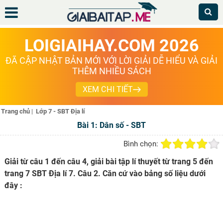
LOIGIAIHAY.COM 2026
ĐÃ CẬP NHẬT BẢN MỚI VỚI LỜI GIẢI DỄ HIỂU VÀ GIẢI
THÊM NHIỀU SÁCH
XEM CHI TIẾT
Trang chủ
|
Lớp 7 - SBT Địa lí
Bài 1: Dân số - SBT
Bình chọn:
Giải từ câu 1 đến câu 4, giải bài tập lí thuyết từ trang 5 đến
trang 7 SBT Địa lí 7. Câu 2. Căn cứ vào bảng số liệu dưới
đây :