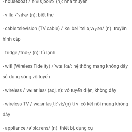
- houseboat
/
ˈhɑʊsˌboʊt
/
(n): nhà thuyền
- villa
/
ˈvɪl·ə
/
(n): biệt thự
-
cable television (TV cable)
/
ˈkeɪ·bəl ˈtel·əˌvɪʒ·ən
/
(n): truyền
hình cáp
- fridge
/
frɪdʒ
/
(n): tủ lạnh
- wifi (Wireless Fidelity)
/
ˈwɑɪˈfɑɪ
/:
hệ thống mạng không dây
sử dụng sóng vô tuyến
- wireless
/
ˈwɑɪər·ləs
/
(adj, n): vô tuyến điện, không dây
- wireless TV /
ˈwɑɪər·ləs
ˌtiːˈviː
/
(n) ti vi có kết nối mạng không
dây
- appliance
/
əˈplɑɪ·əns
/
(n): thiết bị, dụng cụ