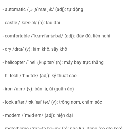
- automatic
/
ˌɔ·t̬əˈmæt̬·ɪk
/
(adj): tự động
- castle
/
ˈkæs·əl
/
(n): lâu đài
- comfortable
/
ˈkʌm·fər·t̬ə·bəl/
(adj): đầy đủ, tiện nghi
- dry
/
drɑɪ
/
(v): làm khô, sấy khô
- helicopter
/
ˈhel·ɪˌkɑp·tər/
(n): máy bay trực thăng
- hi-tech
/
ˈhɑɪˈtek
/
(adj): kỹ thuật cao
- iron
/
aɪrn
/
(v): bàn là, ủi (quần áo)
- look after
/
lʊk
ˈæf tər/
(v): trông nom, chăm sóc
- modern
/
ˈmɑd·ərn
/
(adj): hiện đại
- motorhome
/
ˈməʊtəˌhəʊm
/
(n): nhà lưu động (có ôtô kéo)