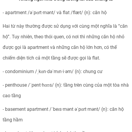
- apartment
/
əˈpɑrt·mənt
/
và flat
/
flæt
/ (n):
căn hộ
Hai từ này thường được sử dụng với cùng một nghĩa là “căn
hộ”. Tuy nhiên, theo thói quen, có nơi thì những căn hộ nhỏ
được gọi là apartment và những căn hộ lớn hơn, có thế
chiếm diện tích cả một tầng sẽ được gọi là flat.
- condominium
/
ˌkɑn·dəˈmɪn·i·əm
/
(n): chung cư
- penthouse
/
ˈpent·hɑʊs
/
(n): tầng trèn cùng của một tòa nhà
cao tầng
- basement apartment
/
ˈbeɪs·mənt
əˈpɑrt·mənt
/
(n): căn hộ
tầng hầm