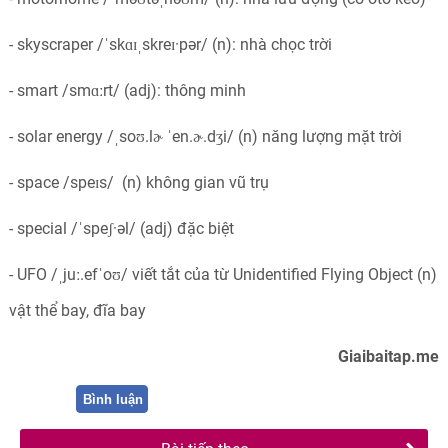
- skyscraper
/
ˈskɑɪˌskreɪ·pər
/
(n): nhà chọc trời
- smart
/
smɑːrt
/
(adj): thông minh
- solar energy
/
ˌsoʊ.lɚ ˈen.ɚ.dʒi
/
(n) năng lượng mặt trời
- space
/speɪs/
(n) không gian vũ trụ
- special
/
ˈspeʃ·əl
/
(adj) đặc biệt
- UFO
/
ˌjuː.efˈoʊ
/
viết tắt của từ Unidentified Flying Object (n)
vật thể bay, đĩa bay
Giaibaitap.me
Bình luận