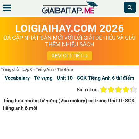
LOIGIAIHAY.COM 2026
ĐÃ CẬP NHẬT BẢN MỚI VỚI LỜI GIẢI DỄ HIỂU VÀ GIẢI
THÊM NHIỀU SÁCH
XEM CHI TIẾT
Trang chủ
|
Lớp 6 - Tiếng Anh - Thí điểm
Vocabulary - Từ vựng - Unit 10 - SGK Tiếng Anh 6 thí điểm
Bình chọn:
Tổng hợp những từ vựng (Vocabulary) có trong Unit 10 SGK
tiếng anh 6 mới