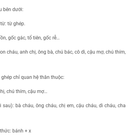
u bên dưới:
từ: từ ghép.
n, gốc gác, tổ tiên, gốc rễ…
on cháu, anh chị, ông bà, chú bác, cô dì, cậu mợ, chú thím,
 ghép chỉ quan hệ thân thuộc:
chị, chú thím, cậu mợ…
ưới sau): bà cháu, ông cháu, chị em, cậu cháu, dì cháu, cha
thức: bánh + x