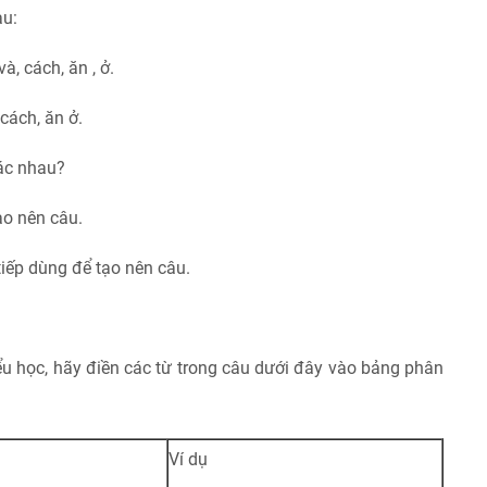
au:
và, cách, ăn , ở.
 cách, ăn ở.
hác nhau?
tạo nên câu.
 tiếp dùng để tạo nên câu.
u học, hãy điền các từ trong câu dưới đây vào bảng phân
Ví dụ