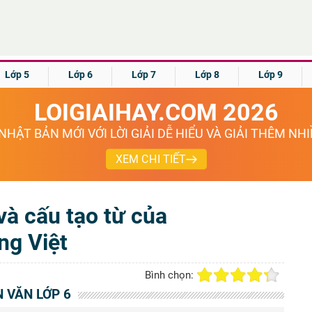
Lớp 5
Lớp 6
Lớp 7
Lớp 8
Lớp 9
LOIGIAIHAY.COM 2026
NHẬT BẢN MỚI VỚI LỜI GIẢI DỄ HIỂU VÀ GIẢI THÊM NH
XEM CHI TIẾT
và cấu tạo từ của
ếng Việt
Bình chọn:
 VĂN LỚP 6