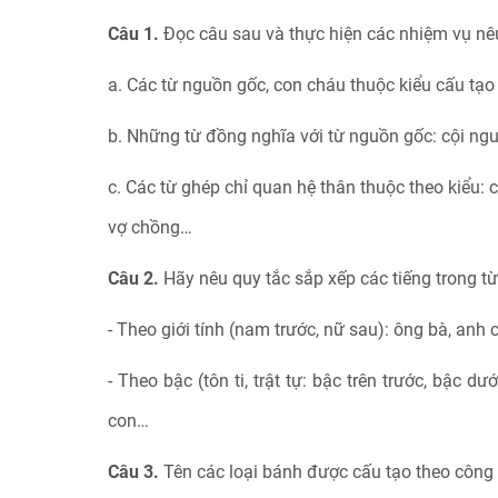
Câu 1.
Đọc câu sau và thực hiện các nhiệm vụ nê
a. Các từ nguồn gốc, con cháu thuộc kiểu cấu tạo 
b. Những từ đồng nghĩa với từ nguồn gốc: cội nguồ
c. Các từ ghép chỉ quan hệ thân thuộc theo kiểu: c
vợ chồng…
Câu 2.
Hãy nêu quy tắc sắp xếp các tiếng trong từ
- Theo giới tính (nam trước, nữ sau): ông bà, anh 
- Theo bậc (tôn ti, trật tự: bậc trên trước, bậc d
con…
Câu 3.
Tên các loại bánh được cấu tạo theo công 