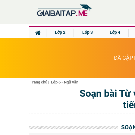
Lớp 2
Lớp 3
Lớp 4
ĐÃ CẬP 
Trang chủ
|
Lớp 6 - Ngữ văn
Soạn bài Từ 
ti
SOẠN