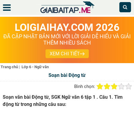
LOIGIAIHAY.COM 2026
ĐÃ CẬP NHẬT BẢN MỚI VỚI LỜI GIẢI DỄ HIỂU VÀ GIẢI
THÊM NHIỀU SÁCH
XEM CHI TIẾT
Trang chủ
|
Lớp 6 - Ngữ văn
Soạn bài Động từ
Bình chọn:
Soạn văn bài Động từ, SGK Ngữ văn 6 tập 1 . Câu 1. Tìm
động từ trong những câu sau: