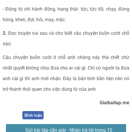
- Động từ chỉ hành động, trạng thái: tức, tức tối, chạy, đứng
hóng, khen, đợi, hỏi, may, mặc.
2.
Đọc truyện vui sau và cho biết câu chuyện buồn cười chỗ
nào:
Câu chuyện buồn cười ở chỗ anh chàng này thà chết chứ
nhất quyết không chịu đưa cho ai cái gì. Chỉ có người ta đưa
anh cái gì thì anh mới nhận. Đây là bản tính bần tiện nên nó
trở thành thói quen cho việc dùng từ của anh.
Giaibaitap.me
Bình luận
Gửi bài tập cần giải - Nhận trả lời trong 10