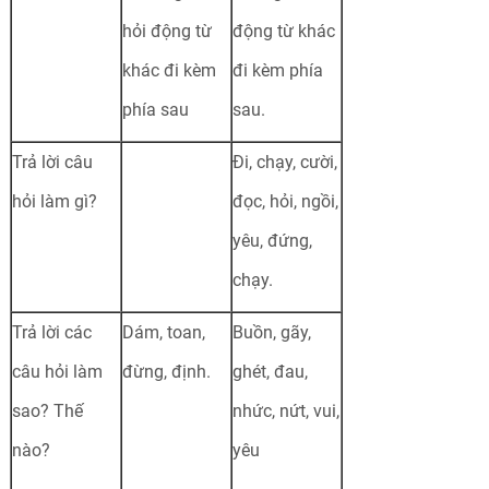
hỏi động từ
động từ khác
khác đi kèm
đi kèm phía
phía sau
sau.
Trả lời câu
Đi, chạy, cười,
hỏi làm gì?
đọc, hỏi, ngồi,
yêu, đứng,
chạy.
Trả lời các
Dám, toan,
Buồn, gãy,
câu hỏi làm
đừng, định.
ghét, đau,
sao? Thế
nhức, nứt, vui,
nào?
yêu