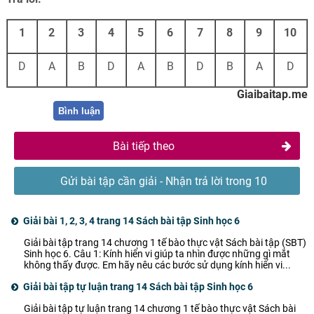
1
2
3
4
5
6
7
8
9
10
D
A
B
D
A
B
D
B
A
D
Giaibaitap.me
Bình luận
Bài tiếp theo
Gửi bài tập cần giải - Nhận trả lời trong 10
phút
Giải bài 1, 2, 3, 4 trang 14 Sách bài tập Sinh học 6
Giải bài tập trang 14 chương 1 tế bào thực vật Sách bài tập (SBT)
Sinh học 6. Câu 1: Kính hiển vi giúp ta nhìn được những gì mắt
không thấy được. Em hãy nêu các bước sử dụng kính hiển vi...
Giải bài tập tự luận trang 14 Sách bài tập Sinh học 6
Giải bài tập tự luận trang 14 chương 1 tế bào thực vật Sách bài