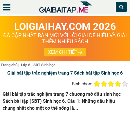
LOIGIAIHAY.COM 2026
ĐÃ CẬP NHẬT BẢN MỚI VỚI LỜI GIẢI DỄ HIỂU VÀ GIẢI
THÊM NHIỀU SÁCH
XEM CHI TIẾT
Trang chủ
|
Lớp 6 - SBT Sinh học
Giải bài tập trắc nghiệm trang 7 Sách bài tập Sinh học 6
Bình chọn:
Giải bài tập trắc nghiệm trang 7 chương mở đầu sinh học
Sách bài tập (SBT) Sinh học 6. Câu 1: Những dấu hiệu
chung nhất cho một cơ thể sống là...