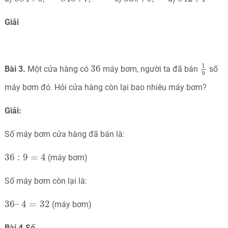
Giải
1
9
36
1
36
Bài 3.
Một cửa hàng có
máy bơm, người ta đã bán
số
9
máy bơm đó. Hỏi cửa hàng còn lại bao nhiêu máy bơm?
Giải:
Số máy bơm cửa hàng đã bán là:
36
:
9
=
4
36
:
9
=
4
(máy bơm)
Số máy bơm còn lại là:
36
–
4
=
32
36
–
4
=
32
(máy bơm)
Bài 4.Số