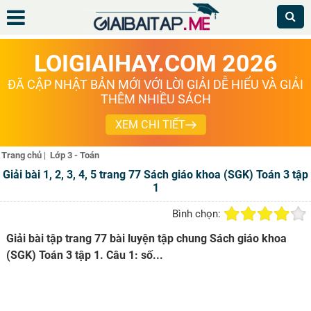
LOIGIAIHAY.COM 2026
ĐÃ CẬP NHẬT BẢN MỚI VỚI LỜI GIẢI DỄ HIỂU VÀ GIẢI
THÊM NHIỀU SÁCH
XEM CHI TIẾT
Trang chủ
|
Lớp 3 - Toán
Giải bài 1, 2, 3, 4, 5 trang 77 Sách giáo khoa (SGK) Toán 3 tập
1
Bình chọn:
Giải bài tập trang 77 bài luyện tập chung Sách giáo khoa
(SGK) Toán 3 tập 1. Câu 1: số...