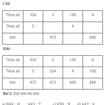
1.Số
Thừa số
324
3
150
4
Thừa số
3
4
tích
972
600
Giải:
Thừa số
324
3
150
4
Thừa số
3
324
4
150
tích
972
972
600
600
Bài
2.
Đặt tính rồi tính
684
:
6
845
:
7
630
:
9
842
:
4
684
:
6
845
:
7
630
:
9
842
:
4
a)
;
; c)
; d)