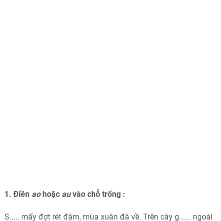
1. Điền
ao
hoặc
au
vào chỗ trống :
S..... mấy đợt rét đậm, mùa xuân đã về. Trên cây g...... ngoài