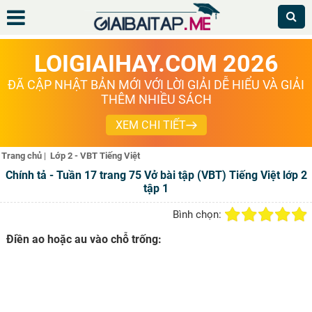
LOIGIAIHAY.COM 2026
ĐÃ CẬP NHẬT BẢN MỚI VỚI LỜI GIẢI DỄ HIỂU VÀ GIẢI
THÊM NHIỀU SÁCH
XEM CHI TIẾT
Trang chủ
|
Lớp 2 - VBT Tiếng Việt
Chính tả - Tuần 17 trang 75 Vở bài tập (VBT) Tiếng Việt lớp 2
tập 1
Bình chọn:
Điền ao hoặc au vào chỗ trống: