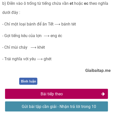
b) Điền vào ô trống từ tiếng chứa vần
et
hoặc
ec
theo nghĩa
dưới đây :
- Chỉ một loại bánh để ăn Tết ⟶ bánh tét
- Gợi tiếng kêu của lợn ⟶ eng éc
- Chỉ mùi cháy ⟶ khét
- Trái nghĩa với yêu ⟶ ghét
Giaibaitap.me
Bình luận
Bài tiếp theo
Gửi bài tập cần giải - Nhận trả lời trong 10