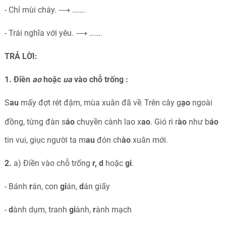
- Chỉ mùi cháy. ⟶ …….
- Trái nghĩa với yêu. ⟶ …….
TRẢ LỜI:
1. Điền
ao
hoặc
ua
vào chỗ trống :
S
au
mấy đợt rét đậm, mùa xuân đã về
Trên cây g
ạo
ngoài
,
đồng, từng đàn s
áo
chuyền cành lao x
ao
. Gió rì r
ào
như b
áo
tin vui, giục người ta m
au
đón ch
ào
xuân mới.
2.
a) Điền vào chỗ trống
r, d
hoặc
gi
.
- Bánh
r
án, con
gi
án,
d
án giấy
-
d
ành dụm, tranh
gi
ành,
r
ành mạch