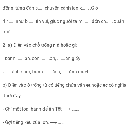
đồng, từng đàn s..... chuyền cành lao x...... .Gió
rì r...... như b...... tin vui, giục người ta m....... đón ch...... xuân
mới.
2.
a) Điền vào chỗ trống
r, d
hoặc
gi
:
- bánh .......án, con ........án, .......án giấy
- ......ành dụm, tranh .......ành, ......ành mạch
b) Điền vào ô trống từ có tiếng chứa vần
et
hoặc
ec
có nghĩa
dưới đây :
- Chỉ một loại bánh để ăn Tết. ⟶ …….
- Gợi tiếng kêu của lợn. ⟶ …….