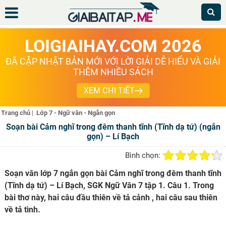
LOIGIAIHAY.COM 2026
ĐÃ CẬP NHẬT BẢN MỚI VỚI LỜI GIẢI DỄ HIỂU VÀ GIẢI
THÊM NHIỀU SÁCH
XEM CHI TIẾT
Trang chủ
|
Lớp 7 - Ngữ văn - Ngắn gọn
Soạn bài Cảm nghĩ trong đêm thanh tĩnh (Tĩnh dạ tứ) (ngắn
gọn) – Lí Bạch
Bình chọn:
Soạn văn lớp 7 ngắn gọn bài Cảm nghĩ trong đêm thanh tĩnh
(Tĩnh dạ tứ) – Lí Bạch, SGK Ngữ Văn 7 tập 1. Câu 1. Trong
bài thơ này, hai câu đầu thiên về tả cảnh , hai câu sau thiên
về tả tình.