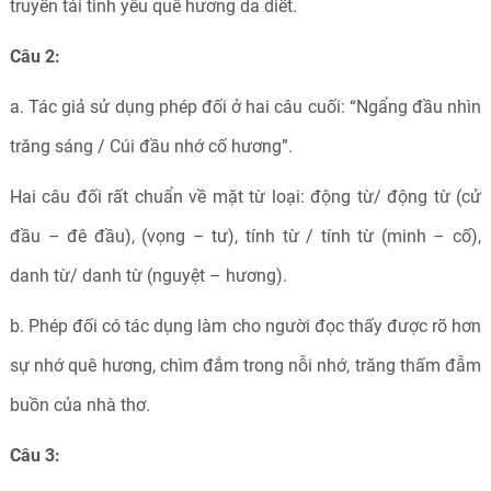
truyền tải tình yêu quê hương da diết.
Câu 2:
a. Tác giả sử dụng phép đối ở hai câu cuối: “Ngẩng đầu nhìn
trăng sáng / Cúi đầu nhớ cố hương”.
Hai câu đối rất chuẩn về mặt từ loại: động từ/ động từ (cử
đầu – đê đầu), (vọng – tư), tính từ / tính từ (minh – cố),
danh từ/ danh từ (nguyệt – hương).
b. Phép đối có tác dụng làm cho người đọc thấy được rõ hơn
sự nhớ quê hương, chìm đắm trong nỗi nhớ, trăng thấm đẫm
buồn của nhà thơ.
Câu 3: