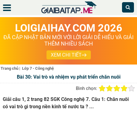
LOIGIAIHAY.COM 2026
ĐÃ CẬP NHẬT BẢN MỚI VỚI LỜI GIẢI DỄ HIỂU VÀ GIẢI
THÊM NHIỀU SÁCH
XEM CHI TIẾT
Trang chủ
|
Lớp 7 - Công nghệ
Bài 30: Vai trò và nhiệm vụ phát triển chăn nuôi
Bình chọn:
Giải câu 1, 2 trang 82 SGK Công nghệ 7. Câu 1: Chăn nuôi
có vai trò gì trong nền kinh tế nước ta ? ...