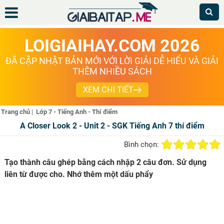
LOIGIAIHAY.COM 2026
ĐÃ CẬP NHẬT BẢN MỚI VỚI LỜI GIẢI DỄ HIỂU VÀ GIẢI
THÊM NHIỀU SÁCH
XEM CHI TIẾT
Trang chủ
|
Lớp 7 - Tiếng Anh - Thí điểm
A Closer Look 2 - Unit 2 - SGK Tiếng Anh 7 thí điểm
Bình chọn:
Tạo thành câu ghép bằng cách nhập 2 câu đơn. Sử dụng
liên từ được cho. Nhớ thêm một dấu phẩy