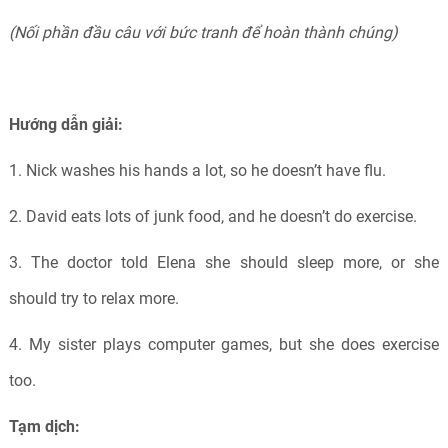
(Nối phần đầu câu với bức tranh để hoàn thành chúng)
Hướng dẫn giải:
1. Nick washes his hands a lot, so he doesn’t have flu.
2. David eats lots of junk food, and he doesn’t do exercise.
3. The doctor told Elena she should sleep more, or she
should try to relax more.
4. My sister plays computer games, but she does exercise
too.
Tạm dịch: