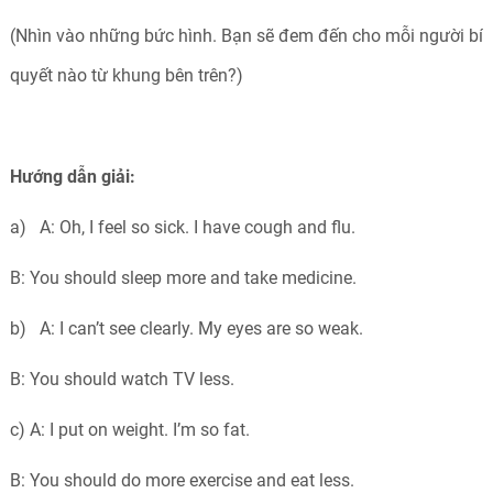
(Nhìn vào những bức hình. Bạn sẽ đem đến cho mỗi người bí
quyết nào từ khung bên trên?)
Hướng dẫn giải:
a) A: Oh, I feel so sick. I have cough and flu.
B: You should sleep more and take medicine.
b) A: I can’t see clearly. My eyes are so weak.
B: You should watch TV less.
c) A: I put on weight. I’m so fat.
B: You should do more exercise and eat less.