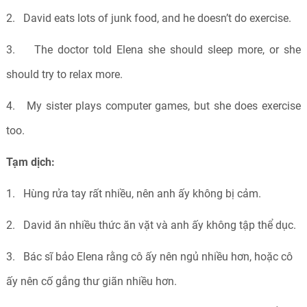
2.
David eats lots of junk food, and he doesn’t do exercise.
3.
The doctor told Elena she should sleep more, or she
should try to relax more.
4.
My sister plays computer games, but she does exercise
too.
Tạm dịch:
1.
Hùng rửa tay rất nhiều, nên anh ấy không bị cảm.
2.
David
ăn nhiều thức ăn vặt và anh ấy không tập thể dục.
3.
Bác sĩ bảo
Elena
rằng cô ấy nên ngủ nhiều hơn, hoặc cô
ấy nên cố gắng thư giãn nhiều hơn.