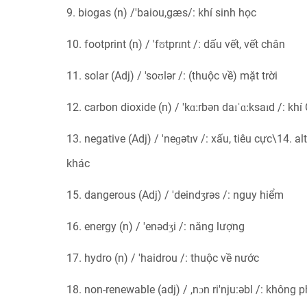
9. biogas (n) /'baiou,gæs/: khí sinh học
10. footprint (n) / 'fʊtprɪnt /: dấu vết, vết chân
11. solar (Adj) / 'soʊlər /: (thuộc về) mặt trời
12. carbon dioxide (n) / 'kɑːrbən daɪˈɑːksaɪd /: khí
13. negative (Adj) / 'neɡətɪv /: xấu, tiêu cực\14. alt
khác
15. dangerous (Adj) / 'deindʒrəs /: nguy hiểm
16. energy (n) / 'enədʒi /: năng lượng
17. hydro (n) / 'haidrou /: thuộc về nước
18. non-renewable (adj) / ,nɔn ri'nju:əbl /: không 