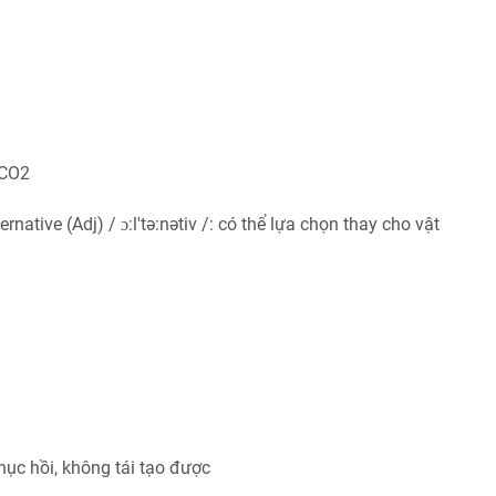
 CO2
ernative (Adj) / ɔ:l'tə:nətiv /: có thể lựa chọn thay cho vật
phục hồi, không tái tạo được