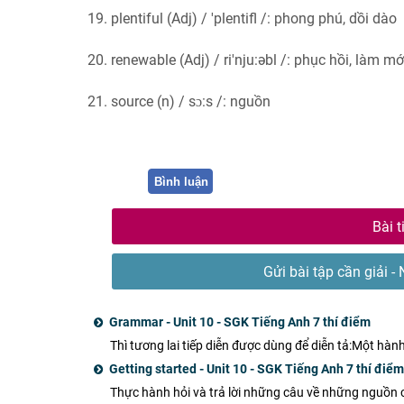
19. plentiful (Adj) / 'plentifl /: phong phú, dồi dào
20. renewable (Adj) / ri'nju:əbl /: phục hồi, làm mới
21. source (n) / sɔ:s /: nguồn
Bình luận
Bài t
Gửi bài tập cần giải - 
Grammar - Unit 10 - SGK Tiếng Anh 7 thí điểm
Thì tương lai tiếp diễn được dùng để diễn tả:Một hành
Getting started - Unit 10 - SGK Tiếng Anh 7 thí điểm
Thực hành hỏi và trả lời những câu về những nguồn c