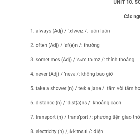
UNIT 10. 
Các ng
1. always (Adj) / 'ɔːlweɪz /: luôn luôn
2. often (Adj) / 'ɒf(ə)n /: thường
3. sometimes (Adj) / 'sʌm.taɪmz /: thỉnh thoảng
4. never (Adj) / 'nevə /: không bao giờ
5. take a shower (n) / teɪk ə ʃaʊə /: tắm vòi tắm h
6. distance (n) / 'dɪst(ə)ns /: khoảng cách
7. transport (n) / trans'pɔrt /: phương tiện giao th
8. electricity (n) /,ɪlɛk'trɪsɪti /: điện