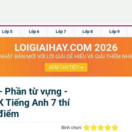
Lớp 5
Lớp 6
Lớp 7
Lớp 8
Lớp 9
LOIGIAIHAY.COM 2026
NHẬT BẢN MỚI VỚI LỜI GIẢI DỄ HIỂU VÀ GIẢI THÊM NH
XEM CHI TIẾT
- Phần từ vựng -
K Tiếng Anh 7 thí
điểm
Bình chọn: