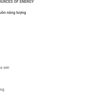
SOURCES OF ENERGY
uồn năng lượng
oa sen
ông