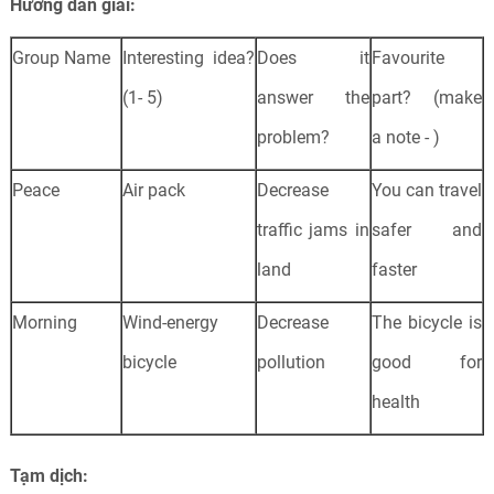
Hướng dẫn giải:
Group Name
Interesting idea?
Does it
Favourite
(1- 5)
answer the
part? (make
problem?
a note - )
Peace
Air pack
Decrease
You can travel
traffic jams in
safer and
land
faster
Morning
Wind-energy
Decrease
The bicycle is
bicycle
pollution
good for
health
Tạm dịch: