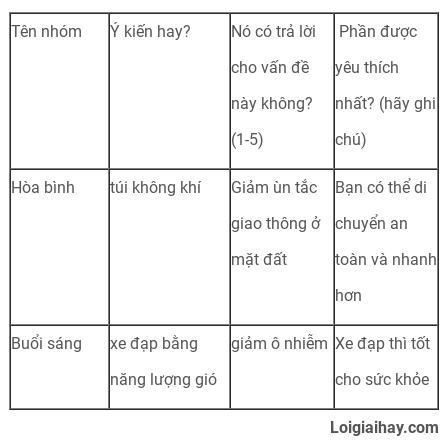
Tên nhóm
Ý kiến hay?
Nó có trả lời
Phần được
cho vấn đề
yêu thích
này không?
nhất? (hãy ghi
(1-5)
chú)
Hòa bình
túi không khí
Giảm ùn tắc
Bạn có thể di
giao thông ở
chuyển an
mặt đất
toàn và nhanh
hơn
Buổi sáng
xe đạp bằng
giảm ô nhiễm
Xe đạp thì tốt
năng lượng gió
cho sức khỏe
Loigiaihay.com