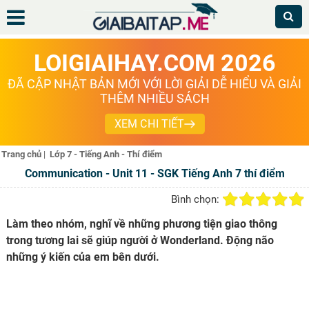
LOIGIAIHAY.COM 2026
ĐÃ CẬP NHẬT BẢN MỚI VỚI LỜI GIẢI DỄ HIỂU VÀ GIẢI
THÊM NHIỀU SÁCH
XEM CHI TIẾT
Trang chủ
|
Lớp 7 - Tiếng Anh - Thí điểm
Communication - Unit 11 - SGK Tiếng Anh 7 thí điểm
Bình chọn:
Làm theo nhóm, nghĩ về những phương tiện giao thông
trong tương lai sẽ giúp người ở Wonderland. Động não
những ý kiến của em bên dưới.