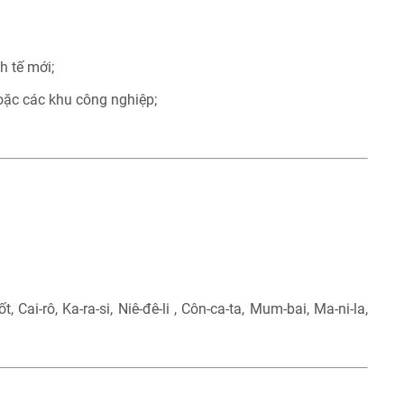
h tế mới;
oặc các khu công nghiệp;
t, Cai-rô, Ka-ra-si, Niê-đê-li , Côn-ca-ta, Mum-bai, Ma-ni-la,