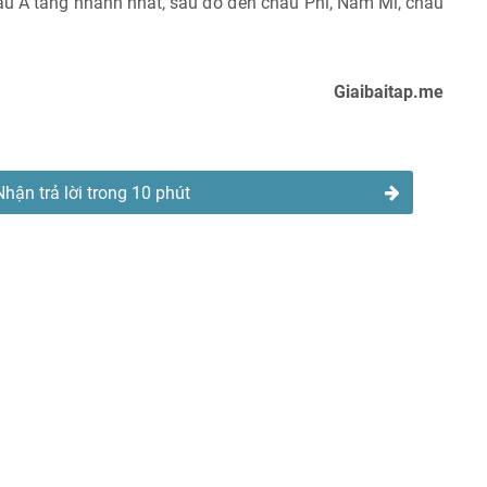
âu Á tăng nhanh nhất, sau đó đến châu Phi, Nam Mĩ, châu
Giaibaitap.me
Nhận trả lời trong 10 phút