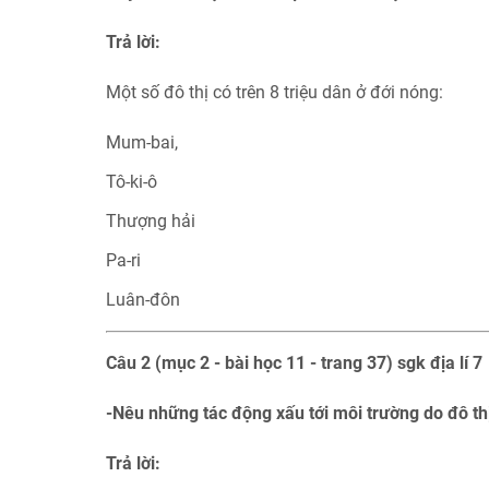
Trả lời:
Một số đô thị có trên 8 triệu dân ở đới nóng:
Mum-bai,
Tô-ki-ô
Thượng hải
Pa-ri
Luân-đôn
Câu 2 (mục 2 - bài học 11 - trang 37) sgk địa lí 7
-Nêu những tác động xấu tới môi trường do đô thị
Trả lời: