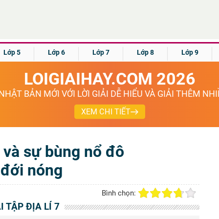
Lớp 5
Lớp 6
Lớp 7
Lớp 8
Lớp 9
LOIGIAIHAY.COM 2026
NHẬT BẢN MỚI VỚI LỜI GIẢI DỄ HIỂU VÀ GIẢI THÊM NH
XEM CHI TIẾT
n và sự bùng nổ đô
 đới nóng
Bình chọn:
I TẬP ĐỊA LÍ 7