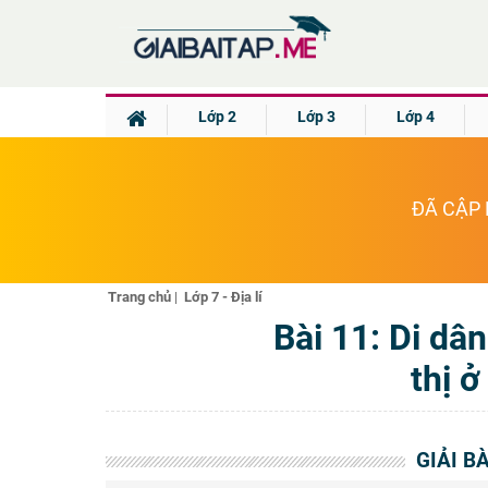
Lớp 2
Lớp 3
Lớp 4
ĐÃ CẬP 
Trang chủ
|
Lớp 7 - Địa lí
Bài 11: Di dâ
thị ở
GIẢI BÀ