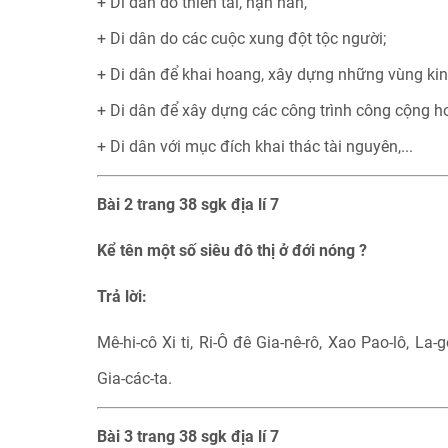
+ Di dân do thiên tai, hạn hán,
+ Di dân do các cuộc xung đột tộc người;
+ Di dân để khai hoang, xây dựng những vùng kin
+ Di dân để xây dựng các công trình công cộng h
+ Di dân với mục đích khai thác tài nguyên,...
Bài 2 trang 38 sgk địa lí 7
Kể tên một số siêu đô thị ở đới nóng ?
Trả lời:
Mê-hi-cô Xi ti, Ri-Ô đê Gia-nê-rô, Xao Pao-lô, La-gố
Gia-các-ta.
Bài 3 trang 38 sgk địa lí 7