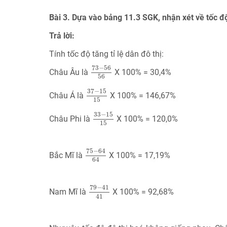
Bài 3. Dựa vào bảng 11.3 SGK, nhận xét về tốc độ t
Trả lời:
Tính tốc độ tăng tỉ lệ dân đô thị:
73
−
56
56
73
−
56
Châu Âu là
X 100% = 30,4%
56
37
−
15
15
37
−
15
Châu Á là
X 100% = 146,67%
15
33
−
15
15
33
−
15
Châu Phi là
X 100% = 120,0%
15
75
−
64
64
75
−
64
Bắc Mĩ là
X 100% = 17,19%
64
79
−
41
41
79
−
41
Nam Mĩ là
X 100% = 92,68%
41