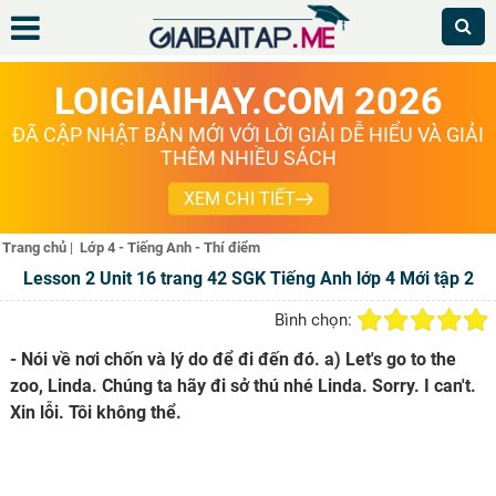
LOIGIAIHAY.COM 2026
ĐÃ CẬP NHẬT BẢN MỚI VỚI LỜI GIẢI DỄ HIỂU VÀ GIẢI
THÊM NHIỀU SÁCH
XEM CHI TIẾT
Trang chủ
|
Lớp 4 - Tiếng Anh - Thí điểm
Lesson 2 Unit 16 trang 42 SGK Tiếng Anh lớp 4 Mới tập 2
Bình chọn:
- Nói về nơi chốn và lý do để đi đến đó. a) Let's go to the
zoo, Linda. Chúng ta hãy đi sở thú nhé Linda. Sorry. I can't.
Xin lỗi. Tôi không thể.