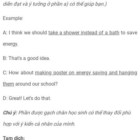
diễn đạt và ý tưởng ở phần a) có thể giúp bạn.)
Example:
A: I think we should
take a shower instead of a bath
to save
energy.
B: That's a good idea.
C: How about
making poster on energy saving and hanging
them
around our school?
D: Great! Let's do that.
Chú ý:
Phần được gạch chân học sinh có thể thay đổi phù
hợp với ý kiến cá nhân của mình.
Tạm dịch: