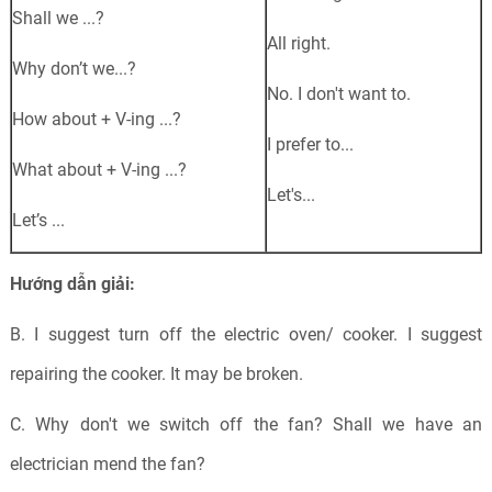
Shall we ...?
All right.
Why don’t we...?
No. I don't want to.
How about +
V-ing
...?
I prefer to...
What about +
V-ing
...?
Let's...
Let’s ...
Hướng dẫn giải:
B. I suggest turn off the electric oven/ cooker. I suggest
repairing the cooker. It may be broken.
C. Why don't we switch off the fan? Shall we have an
electrician mend the fan?