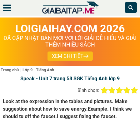
LOIGIAIHAY.COM 2026
ĐÃ CẬP NHẬT BẢN MỚI VỚI LỜI GIẢI DỄ HIỂU VÀ GIẢI
THÊM NHIỀU SÁCH
XEM CHI TIẾT
Trang chủ
|
Lớp 9 - Tiếng Anh
Speak - Unit 7 trang 58 SGK Tiếng Anh lớp 9
Bình chọn:
Look at the expression in the tables and pictures. Make
suggestion about how to save energy.Example. I think we
should tu off the faucet.I suggest fixing the faucet.