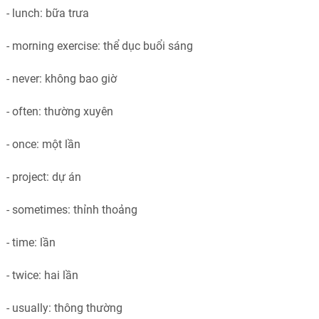
- lunch: bữa trưa
- morning exercise: thể dục buổi sáng
- never: không bao giờ
- often: thường xuyên
- once: một lần
- project: dự án
- sometimes: thỉnh thoảng
- time: lần
- twice: hai lần
- usually: thông thường