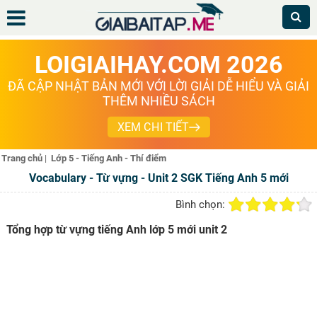
LOIGIAIHAY.COM 2026
ĐÃ CẬP NHẬT BẢN MỚI VỚI LỜI GIẢI DỄ HIỂU VÀ GIẢI
THÊM NHIỀU SÁCH
XEM CHI TIẾT
Trang chủ
|
Lớp 5 - Tiếng Anh - Thí điểm
Vocabulary - Từ vựng - Unit 2 SGK Tiếng Anh 5 mới
Bình chọn:
Tổng hợp từ vựng tiếng Anh lớp 5 mới unit 2