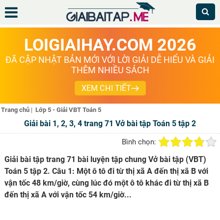
LOIGIAIHAY.COM 2026
ĐÃ CẬP NHẬT BẢN MỚI VỚI LỜI GIẢI DỄ HIỂU VÀ GIẢI
THÊM NHIỀU SÁCH
XEM CHI TIẾT
Trang chủ
|
Lớp 5 - Giải VBT Toán 5
Giải bài 1, 2, 3, 4 trang 71 Vở bài tập Toán 5 tập 2
Bình chọn:
Giải bài tập trang 71 bài luyện tập chung Vở bài tập (VBT)
Toán 5 tập 2. Câu 1: Một ô tô đi từ thị xã A đến thị xã B với
vận tốc 48 km/giờ, cùng lúc đó một ô tô khác đi từ thị xã B
đến thị xã A với vận tốc 54 km/giờ...