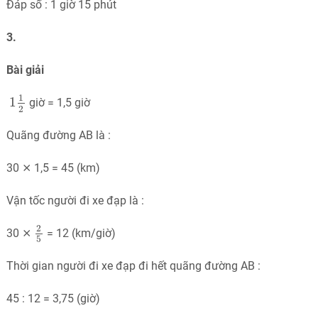
Đáp số : 1 giờ 15 phút
3.
Bài giải
1
1
2
1
1
giờ = 1,5 giờ
2
Quãng đường AB là :
30 ⨯ 1,5 = 45 (km)
Vận tốc người đi xe đạp là :
2
5
2
30 ⨯
= 12 (km/giờ)
5
Thời gian người đi xe đạp đi hết quãng đường AB :
45 : 12 = 3,75 (giờ)