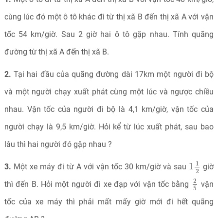
cùng lúc đó một ô tô khác đi từ thị xã B đến thị xã A với vận
tốc 54 km/giờ. Sau 2 giờ hai ô tô gặp nhau. Tính quãng
đường từ thị xã A đến thị xã B.
2.
Tại hai đầu của quãng đường dài 17km một người đi bộ
và một người chạy xuất phát cùng một lúc và ngược chiều
nhau. Vận tốc của người đi bộ là 4,1 km/giờ, vận tốc của
người chạy là 9,5 km/giờ. Hỏi kể từ lúc xuất phát, sau bao
lâu thì hai người đó gặp nhau ?
1
1
2
1
1
3.
Một xe máy đi từ A với vận tốc 30 km/giờ và sau
giờ
2
2
5
2
thì đến B. Hỏi một người đi xe đạp với vận tốc bằng
vận
5
tốc của xe máy thì phải mất mấy giờ mới đi hết quãng