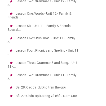
Lesson Two: Grammar 1 - Unit 12 - Family
&...
Lesson One: Words - Unit 12 - Family &
Friends...
Lesson Six - Unit 11 - Family & Friends
Special...
Lesson Five: Skills Time! - Unit 11 - Family
&...
Lesson Four: Phonics and Spelling - Unit 11
-...
Lesson Three: Grammar 3 and Song. - Unit
11 -...
Lesson Two: Grammar 1 - Unit 11 - Family
&...
Bài 28: Các đại dương trên thế giới
Bài 27: Châu Đại Dương và châu Nam Cực