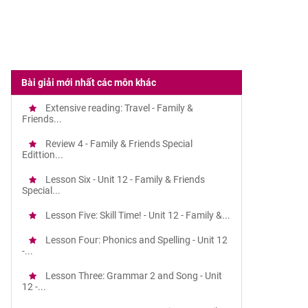
Bài giải mới nhất các môn khác
Extensive reading: Travel - Family &
Friends...
Review 4 - Family & Friends Special
Edittion...
Lesson Six - Unit 12 - Family & Friends
Special...
Lesson Five: Skill Time! - Unit 12 - Family &...
Lesson Four: Phonics and Spelling - Unit 12
-...
Lesson Three: Grammar 2 and Song - Unit
12 -...