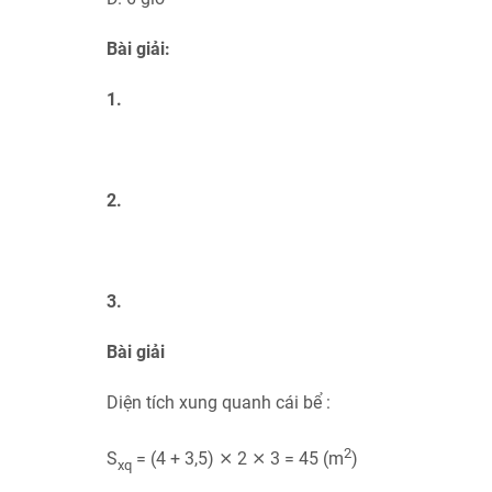
Bài giải:
1.
2.
3.
Bài giải
Diện tích xung quanh cái bể :
2
S
= (4 + 3,5) ⨯ 2 ⨯ 3 = 45 (m
)
xq