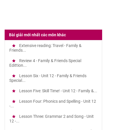
Bài giải mới nhất các môn khác
Extensive reading: Travel - Family &
Friends...
Review 4 - Family & Friends Special
Edittion...
Lesson Six - Unit 12 - Family & Friends
Special...
Lesson Five: Skill Time! - Unit 12 - Family &...
Lesson Four: Phonics and Spelling - Unit 12
-...
Lesson Three: Grammar 2 and Song - Unit
12 -...