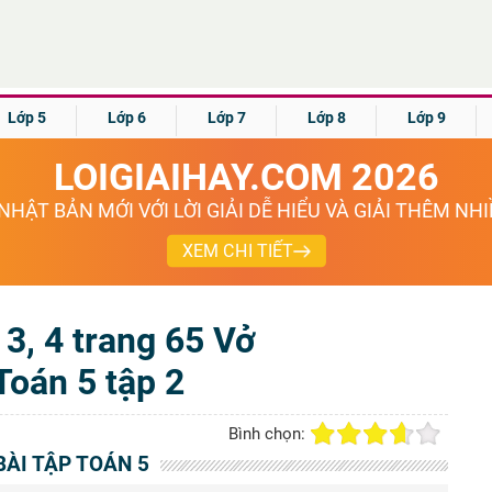
Lớp 5
Lớp 6
Lớp 7
Lớp 8
Lớp 9
LOIGIAIHAY.COM 2026
NHẬT BẢN MỚI VỚI LỜI GIẢI DỄ HIỂU VÀ GIẢI THÊM NH
XEM CHI TIẾT
, 3, 4 trang 65 Vở
 Toán 5 tập 2
Bình chọn:
BÀI TẬP TOÁN 5