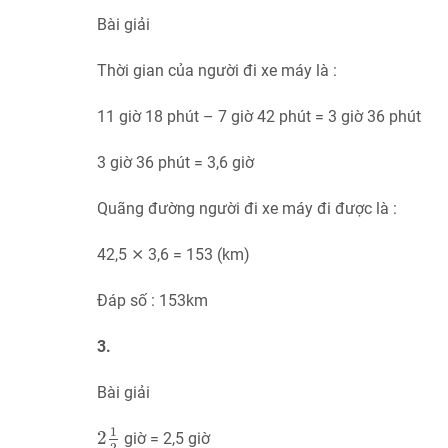
Bài giải
Thời gian của người đi xe máy là :
11 giờ 18 phút – 7 giờ 42 phút = 3 giờ 36 phút
3 giờ 36 phút = 3,6 giờ
Quãng đường người đi xe máy đi được là :
42,5 ⨯ 3,6 = 153 (km)
Đáp số : 153km
3.
Bài giải
2
1
2
1
2
giờ = 2,5 giờ
2