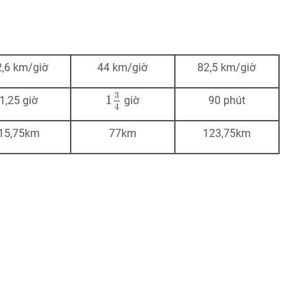
,6 km/giờ
44 km/giờ
82,5 km/giờ
1
3
4
3
1
1,25 giờ
giờ
90 phút
4
15,75km
77km
123,75km