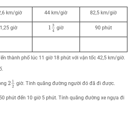
,6 km/giờ
44 km/giờ
82,5 km/giờ
1
3
4
3
1
1,25 giờ
giờ
90 phút
4
ến thành phố lúc 11 giờ 18 phút với vận tốc 42,5 km/giờ.
ố.
2
1
2
1
2
rong
giờ. Tính quãng đường người đó đã đi được.
2
 50 phút đến 10 giờ 5 phút. Tính quãng đường xe ngựa đi