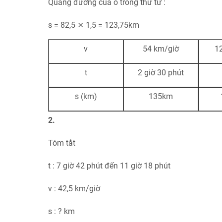
Quãng đường của ô trống thứ tư :
s = 82,5 ⨯ 1,5 = 123,75km
v
54 km/giờ
12
t
2 giờ 30 phút
s (km)
135km
2.
Tóm tắt
t : 7 giờ 42 phút đến 11 giờ 18 phút
v : 42,5 km/giờ
s : ? km