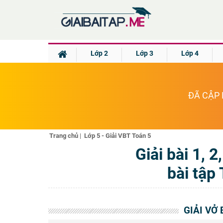
Lớp 2
Lớp 3
Lớp 4
ĐÃ CẬP 
Trang chủ
|
Lớp 5 - Giải VBT Toán 5
Giải bài 1, 2
bài tập
GIẢI VỞ 