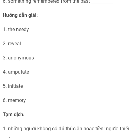
6. something remembered from the past __________
Hướng dẫn giải:
1. the needy
2. reveal
3. anonymous
4. amputate
5. initiate
6. memory
Tạm dịch:
1. những người không có đủ thức ăn hoặc tiền: người thiếu