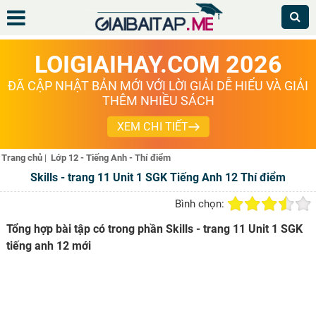
LOIGIAIHAY.COM 2026
ĐÃ CẬP NHẬT BẢN MỚI VỚI LỜI GIẢI DỄ HIỂU VÀ GIẢI
THÊM NHIỀU SÁCH
XEM CHI TIẾT
Trang chủ
|
Lớp 12 - Tiếng Anh - Thí điểm
Skills - trang 11 Unit 1 SGK Tiếng Anh 12 Thí điểm
Bình chọn:
Tổng hợp bài tập có trong phần Skills - trang 11 Unit 1 SGK
tiếng anh 12 mới