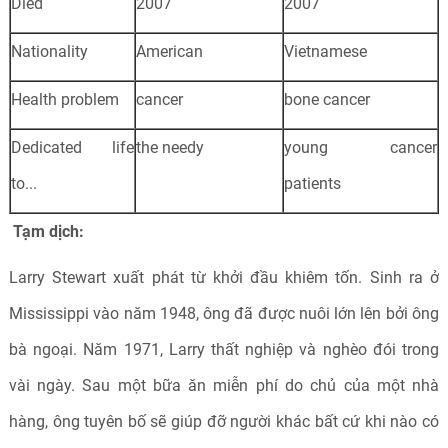
Died
2007
2007
Nationality
American
Vietnamese
Health problem
cancer
bone cancer
Dedicated life
the needy
young cancer
to...
patients
Tạm dịch:
Larry Stewart xuất phát từ khởi đầu khiêm tốn. Sinh ra ở
Mississippi vào năm 1948, ông đã được nuôi lớn lên bởi ông
bà ngoại. Năm 1971, Larry thất nghiệp và nghèo đói trong
vài ngày. Sau một bữa ăn miễn phí do chủ của một nhà
hàng, ông tuyên bố sẽ giúp đỡ người khác bất cứ khi nào có