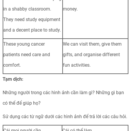
in a shabby classroom.
money.
They need study equipment
and a decent place to study.
These young cancer
We can visit them, give them
patients need care and
gifts, and organise different
comfort.
fun activities.
Tạm dịch:
Những người trong các hình ảnh cần làm gì? Những gì bạn
có thể để giúp họ?
Sử dụng các từ ngữ dưới các hình ảnh để trả lời các câu hỏi.
Cái mọi người cần
Cái có thể làm