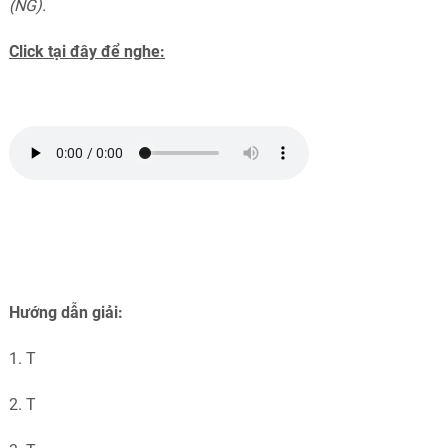
(NG).
Click tại đây để nghe:
Hướng dẫn giải:
1. T
2. T