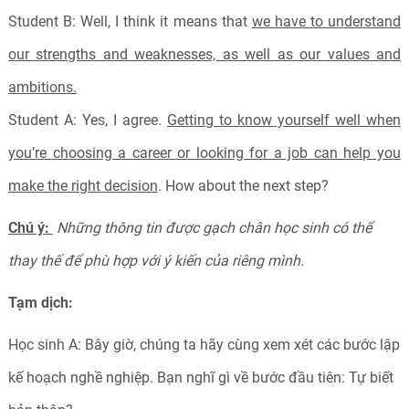
Student B: Well, I think it means that
we have to understand
our strengths and weaknesses, as well as our values and
ambitions.
Student A: Yes, I agree.
Getting to know yourself well when
you’re choosing a career or looking for a job can help you
make the right decision
. How about the next step?
Chú ý:
Những thông tin được gạch chân học sinh có thể
thay thế để phù hợp với ý kiến của riêng mình.
Tạm dịch:
Học sinh A: Bây giờ, chúng ta hãy cùng xem xét các bước lập
kế hoạch nghề nghiệp. Bạn nghĩ gì về bước đầu tiên: Tự biết