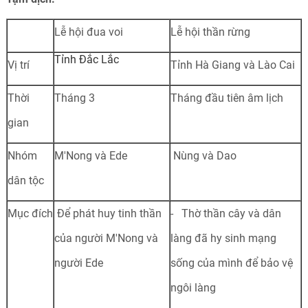
Lễ hội đua voi
Lễ hội thần rừng
Tỉnh Đắc Lắc
Vị trí
Tỉnh Hà Giang và Lào Cai
Thời
Tháng 3
Tháng đầu tiên âm lịch
gian
Nhóm
M'Nong và Ede
Nùng và Dao
dân tộc
Mục đích
Để phát huy tinh thần
- Thờ thần cây và dân
của người M'Nong và
làng đã hy sinh mạng
người Ede
sống của mình để bảo vệ
ngôi làng