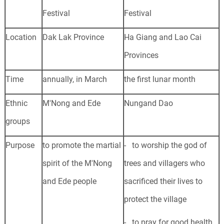
Festival
Festival
Location
Dak Lak Province
Ha Giang and Lao Cai
Provinces
Time
annually, in March
the first lunar month
Ethnic
M'Nong and Ede
Nungand Dao
groups
Purpose
to promote the martial
- to worship the god of
spirit of the M'Nong
trees and villagers who
and Ede people
sacrificed their lives to
protect the village
- to pray for good health,