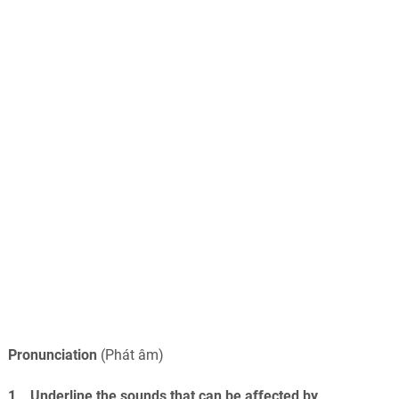
Pronunciation
(Phát âm)
1 Underline the sounds that can be affected by