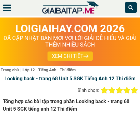
LOIGIAIHAY.COM 2026
ĐÃ CẬP NHẬT BẢN MỚI VỚI LỜI GIẢI DỄ HIỂU VÀ GIẢI
THÊM NHIỀU SÁCH
XEM CHI TIẾT
Trang chủ
|
Lớp 12 - Tiếng Anh - Thí điểm
Looking back - trang 68 Unit 5 SGK Tiếng Anh 12 Thí điểm
Bình chọn:
Tổng hợp các bài tập trong phần Looking back - trang 68
Unit 5 SGK tiếng anh 12 Thí điểm