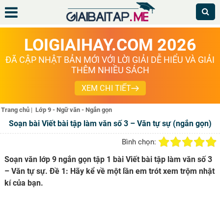
LOIGIAIHAY.COM 2026
ĐÃ CẬP NHẬT BẢN MỚI VỚI LỜI GIẢI DỄ HIỂU VÀ GIẢI
THÊM NHIỀU SÁCH
XEM CHI TIẾT
Trang chủ
|
Lớp 9 - Ngữ văn - Ngắn gọn
Soạn bài Viết bài tập làm văn số 3 – Văn tự sự (ngắn gọn)
Bình chọn:
Soạn văn lớp 9 ngắn gọn tập 1 bài Viết bài tập làm văn số 3
– Văn tự sự. Đề 1: Hãy kể về một lần em trót xem trộm nhật
kí của bạn.