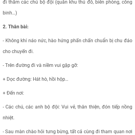
đi thăm các chú bộ đội (quân khu thủ đô, biên phòng, công
binh…)
2. Thân bài:
- Không khí náo nức, hào hứng phấn chấn chuẩn bị chu đáo
cho chuyến đi.
- Trên đường đi và niềm vui gặp gỡ:
+ Dọc đường: Hát hò, hồi hộp…
+ Đến nơi:
- Các chú, các anh bộ đội: Vui vẻ, thân thiện, đón tiếp nồng
nhiệt.
- Sau màn chào hỏi tưng bừng, tất cả cùng đi tham quan nơi