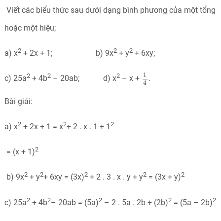
Viết các biểu thức sau dưới dạng bình phương của một tổng
hoặc một hiệu;
2
2
2
a) x
+ 2x + 1; b) 9x
+ y
+ 6xy;
1
4
1
2
2
2
c) 25a
+ 4b
– 20ab; d) x
– x +
.
4
Bài giải:
2
2
2
a) x
+ 2x + 1 = x
+ 2 . x . 1 + 1
2
= (x + 1)
2
2
2
2
2
b) 9x
+ y
+ 6xy = (3x)
+ 2 . 3 . x . y + y
= (3x + y)
2
2
2
2
2
c) 25a
+ 4b
– 20ab = (5a)
– 2 . 5a . 2b + (2b)
= (5a – 2b)