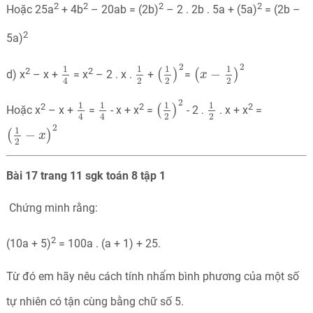
2
2
2
2
Hoặc 25a
+ 4b
– 20ab = (2b)
– 2 . 2b . 5a + (5a)
= (2b –
2
5a)
(
1
2
)
2
(
x
−
1
2
)
2
1
4
1
2
2
2
1
1
1
1
2
2
−
(
)
(
)
d) x
– x +
= x
– 2 . x .
+
=
x
2
2
2
4
(
1
2
)
2
1
4
1
4
1
2
2
1
1
1
1
2
2
2
(
)
Hoặc x
– x +
=
- x + x
=
- 2 .
. x + x
=
2
2
4
4
(
1
2
−
x
)
2
2
1
−
(
)
x
2
Bài 17 trang 11 sgk toán 8 tập 1
Chứng minh rằng:
2
(10a + 5)
= 100a . (a + 1) + 25.
Từ đó em hãy nêu cách tính nhẩm bình phương của một số
tự nhiên có tận cùng bằng chữ số 5.