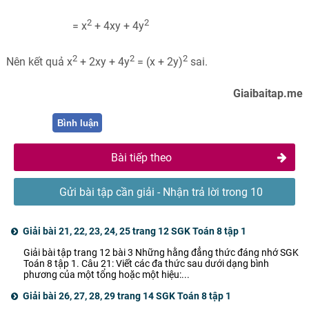
2
2
= x
+ 4xy + 4y
2
2
2
Nên kết quả x
+ 2xy + 4y
= (x + 2y)
sai.
Giaibaitap.me
Bình luận
Bài tiếp theo
Gửi bài tập cần giải - Nhận trả lời trong 10
phút
Giải bài 21, 22, 23, 24, 25 trang 12 SGK Toán 8 tập 1
Giải bài tập trang 12 bài 3 Những hằng đẳng thức đáng nhớ SGK
Toán 8 tập 1. Câu 21: Viết các đa thức sau dưới dạng bình
phương của một tổng hoặc một hiệu:...
Giải bài 26, 27, 28, 29 trang 14 SGK Toán 8 tập 1