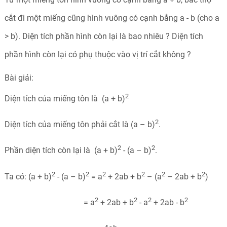
cắt đi một miếng cũng hình vuông có cạnh bằng a - b (cho a
> b). Diện tích phần hình còn lại là bao nhiêu ? Diện tích
phần hình còn lại có phụ thuộc vào vị trí cắt không ?
Bài giải:
2
Diện tích của miếng tôn là (a + b)
2
Diện tích của miếng tôn phải cắt là (a – b)
.
2
2
Phần diện tích còn lại là (a + b)
- (a – b)
.
2
2
2
2
2
2
Ta có: (a + b)
- (a – b)
= a
+ 2ab + b
– (a
– 2ab + b
)
2
2
2
2
= a
+ 2ab + b
- a
+ 2ab - b