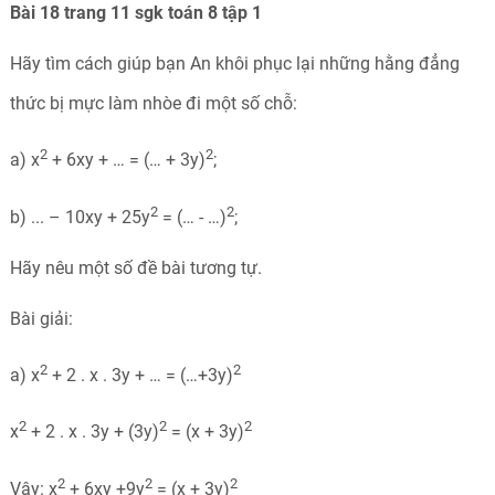
Bài 18 trang 11 sgk toán 8 tập 1
Hãy tìm cách giúp bạn An khôi phục lại những hằng đẳng
thức bị mực làm nhòe đi một số chỗ:
2
2
a) x
+ 6xy + … = (… + 3y)
;
2
2
b) ... – 10xy + 25y
= (… - …)
;
Hãy nêu một số đề bài tương tự.
Bài giải:
2
2
a) x
+ 2 . x . 3y + … = (…+3y)
2
2
2
x
+ 2 . x . 3y + (3y)
= (x + 3y)
2
2
2
Vậy: x
+ 6xy +9y
= (x + 3y)