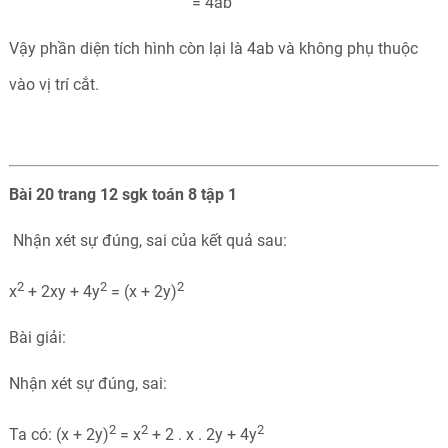
= 4ab
Vậy phần diện tích hình còn lại là 4ab và không phụ thuộc
vào vị trí cắt.
Bài 20 trang 12 sgk toán 8 tập 1
Nhận xét sự đúng, sai của kết quả sau:
2
2
2
x
+ 2xy + 4y
= (x + 2y)
Bài giải:
Nhận xét sự đúng, sai:
2
2
2
Ta có: (x + 2y)
= x
+ 2 . x . 2y + 4y