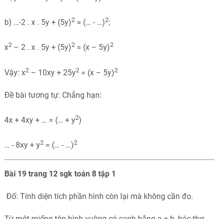
2
2
b) …-2 . x . 5y + (5y)
= (… - …)
;
2
2
2
x
– 2 . x . 5y + (5y)
= (x – 5y)
2
2
2
Vậy: x
– 10xy + 25y
= (x – 5y)
Đề bài tương tự: Chẳng hạn:
2
4x + 4xy + … = (… + y
)
2
2
… - 8xy + y
= (… - …)
Bài 19 trang 12 sgk toán 8 tập 1
Đố: Tính diện tích phần hình còn lại mà không cần đo.
Từ một miếng tôn hình vuông có cạnh bằng a + b, bác thợ