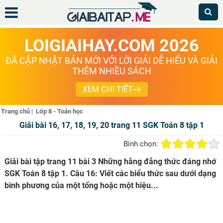
LOIGIAIHAY.COM 2026
ĐÃ CẬP NHẬT BẢN MỚI VỚI LỜI GIẢI DỄ HIỂU VÀ GIẢI
THÊM NHIỀU SÁCH
XEM CHI TIẾT
Trang chủ
|
Lớp 8 - Toán học
Giải bài 16, 17, 18, 19, 20 trang 11 SGK Toán 8 tập 1
Bình chọn:
Giải bài tập trang 11 bài 3 Những hằng đẳng thức đáng nhớ
SGK Toán 8 tập 1. Câu 16: Viết các biểu thức sau dưới dạng
bình phương của một tổng hoặc một hiệu...