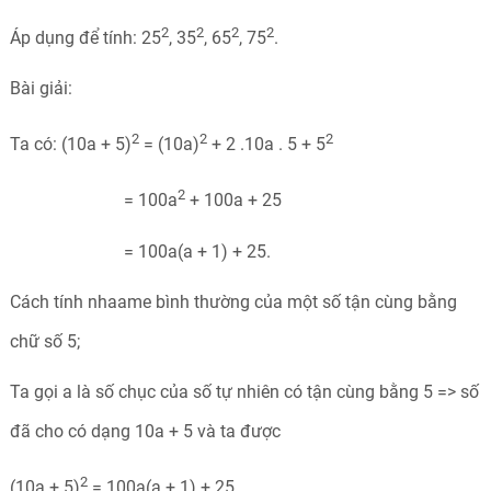
2
2
2
2
Áp dụng để tính: 25
, 35
, 65
, 75
.
Bài giải:
2
2
2
Ta có: (10a + 5)
= (10a)
+ 2 .10a . 5 + 5
2
= 100a
+ 100a + 25
= 100a(a + 1) + 25.
Cách tính nhaame bình thường của một số tận cùng bằng
chữ số 5;
Ta gọi a là số chục của số tự nhiên có tận cùng bằng 5 => số
đã cho có dạng 10a + 5 và ta được
2
(10a + 5)
= 100a(a + 1) + 25