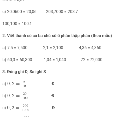
c) 20,0600 = 20,06 203,7000 = 203,7
100,100 = 100,1
2. Viết thành số có ba chữ số ở phần thập phân (theo mẫu)
a) 7,5 = 7,500 2,1 = 2,100 4,36 = 4,360
b) 60,3 = 60,300 1,04 = 1,040 72 = 72,000
3. Đúng ghi Đ, Sai ghi S
0
,
2
=
2
10
2
0
,
2
=
a)
Đ
10
0
,
2
=
20
100
20
0
,
2
=
b)
Đ
100
0
,
2
=
200
1000
200
0
,
2
=
c)
Đ
1000
0
,
2
=
200
2000