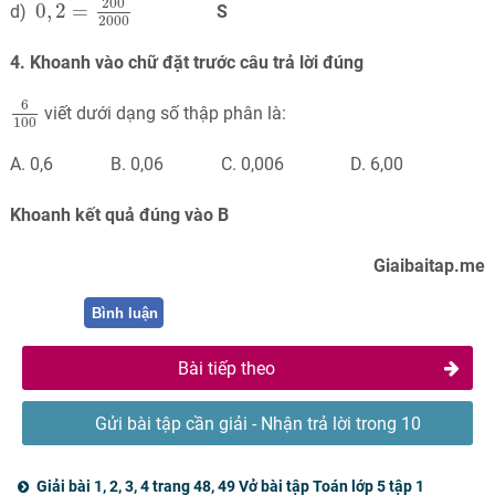
200
0
,
2
=
d)
S
2000
4. Khoanh vào chữ đặt trước câu trả lời đúng
6
100
6
viết dưới dạng số thập phân là:
100
A. 0,6 B. 0,06 C. 0,006 D. 6,00
Khoanh kết quả đúng vào B
Giaibaitap.me
Bình luận
Bài tiếp theo
Gửi bài tập cần giải - Nhận trả lời trong 10
phút
Giải bài 1, 2, 3, 4 trang 48, 49 Vở bài tập Toán lớp 5 tập 1