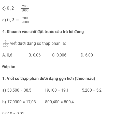
0
,
2
=
200
1000
200
0
,
2
=
c)
1000
0
,
2
=
200
2000
200
0
,
2
=
d)
2000
4. Khoanh vào chữ đặt trước câu trả lời đúng
6
100
6
viết dưới dạng số thập phân là:
100
A. 0,6 B. 0,06 C. 0,006 D. 6,00
Đáp án
1. Viết số thập phân dưới dạng gọn hơn (theo mẫu)
a) 38,500 = 38,5 19,100 = 19,1 5,200 = 5,2
b) 17,0300 = 17,03 800,400 = 800,4
0,010 = 0,01