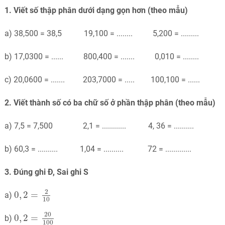
1. Viết số thập phân dưới dạng gọn hơn (theo mẫu)
a) 38,500 = 38,5 19,100 = ........ 5,200 = .........
b) 17,0300 = ...... 800,400 = ....... 0,010 = ........
c) 20,0600 = ....... 203,7000 = ..... 100,100 = ......
2. Viết thành số có ba chữ số ở phần thập phân (theo mẫu)
a) 7,5 = 7,500 2,1 = ............ 4, 36 = ..........
b) 60,3 = .......... 1,04 = .......... 72 = .............
3. Đúng ghi Đ, Sai ghi S
0
,
2
=
2
10
2
0
,
2
=
a)
10
0
,
2
=
20
100
20
0
,
2
=
b)
100