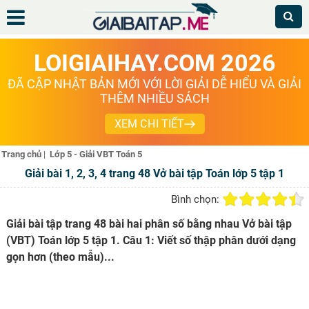
LOIGIAIHAY.COM 2026
ĐÃ CẬP NHẬT BẢN MỚI VỚI LỜI GIẢI DỄ HIỂU VÀ GIẢI
THÊM NHIỀU SÁCH
XEM CHI TIẾT
Trang chủ
|
Lớp 5 - Giải VBT Toán 5
Giải bài 1, 2, 3, 4 trang 48 Vở bài tập Toán lớp 5 tập 1
Bình chọn:
Giải bài tập trang 48 bài hai phân số bằng nhau Vở bài tập
(VBT) Toán lớp 5 tập 1. Câu 1: Viết số thập phân dưới dạng
gọn hơn (theo mẫu)...