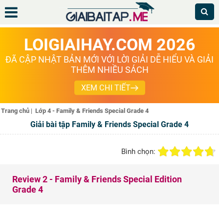
LOIGIAIHAY.COM 2026
ĐÃ CẬP NHẬT BẢN MỚI VỚI LỜI GIẢI DỄ HIỂU VÀ GIẢI
THÊM NHIỀU SÁCH
XEM CHI TIẾT
Trang chủ
|
Lớp 4 - Family & Friends Special Grade 4
Giải bài tập Family & Friends Special Grade 4
Bình chọn:
Review 2 - Family & Friends Special Edition
Grade 4