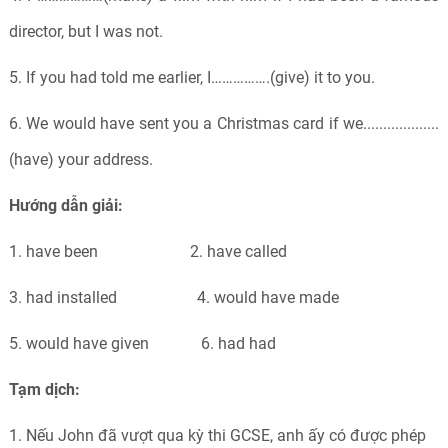
director, but I was not.
5. If you had told me earlier, I…………….(give) it to you.
6. We would have sent you a Christmas card if we...................
(have) your address.
Hướng dẫn giải:
1. have been 2. have called
3. had installed 4. would have made
5. would have given 6. had had
Tạm dịch:
1. Nếu John đã vượt qua kỳ thi GCSE, anh ấy có được phép