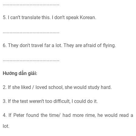
……………………………………………
5. I can’t translate this. I don’t speak Korean.
……………………………………………
6. They don't travel far a lot. They are afraid of flying.
……………………………………………
Hướng dẫn giải:
2. If she liked / loved school, she would study hard.
3. If the test weren’t too difficult, I could do it.
4. If Peter found the time/ had more rime, he would read a
lot.