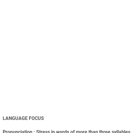
LANGUAGE FOCUS
Pronunciation : Stress in words of more than three syllables