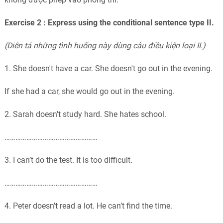
Exercise 2 :
Express using the conditional sentence type II.
(Diễn tả những tình huống này dùng câu điều kiện loại II.)
1. She doesn't have a car. She doesn't go out in the evening.
If she had a car, she would go out in the evening.
2. Sarah doesn't study hard. She hates school.
……………………………………………
3. I can’t do the test. It is too difficult.
……………………………………………
4. Peter doesn’t read a lot. He can’t find the time.