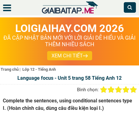
LOIGIAIHAY.COM 2026
ĐÃ CẬP NHẬT BẢN MỚI VỚI LỜI GIẢI DỄ HIỂU VÀ GIẢI
THÊM NHIỀU SÁCH
XEM CHI TIẾT
Trang chủ
|
Lớp 12 - Tiếng Anh
Language focus - Unit 5 trang 58 Tiếng Anh 12
Bình chọn:
Complete the sentences, using conditional sentences type
I. (Hoàn chỉnh câu, dùng câu điều kiện loại I.)