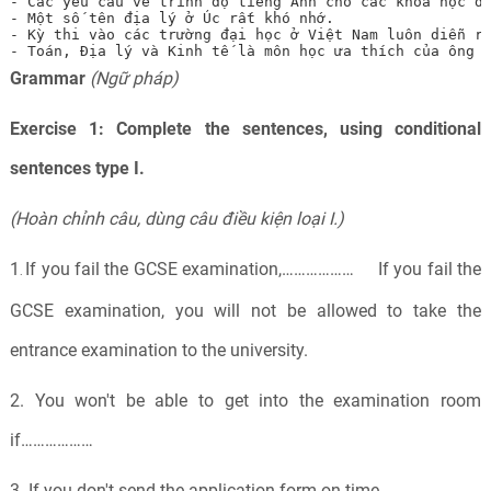
- Các yêu cầu về trình độ tiếng Anh cho các khóa học đạ
- Một số tên địa lý ở Úc rất khó nhớ.

- Kỳ thi vào các trường đại học ở Việt Nam luôn diễn ra
- Toán, Địa lý và Kinh tế là môn học ưa thích của ông 
Grammar
(Ngữ pháp)
Exercise 1:
Complete the sentences, using conditional
sentences type I.
(Hoàn chỉnh câu, dùng câu điều kiện loại I.)
1
If you fail the GCSE examination,……………… If you fail the
.
GCSE examination, you will not be allowed to take the
entrance examination to the university.
2. You won't be able to get into the examination room
if………………
3. If you don't send the application form on time……………