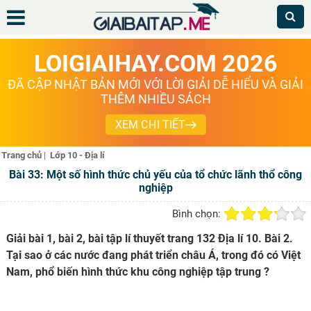
LOIGIAIHAY.COM 2026
ĐÃ CẬP NHẬT BẢN MỚI VỚI LỜI GIẢI DỄ HIỂU VÀ GIẢI
THÊM NHIỀU SÁCH
XEM CHI TIẾT
Trang chủ
|
Lớp 10 - Địa lí
Bài 33: Một số hình thức chủ yếu của tổ chức lãnh thổ công
nghiệp
Bình chọn:
Giải bài 1, bài 2, bài tập lí thuyết trang 132 Địa lí 10. Bài 2.
Tại sao ở các nước đang phát triển châu Á, trong đó có Việt
Nam, phổ biến hình thức khu công nghiệp tập trung ?