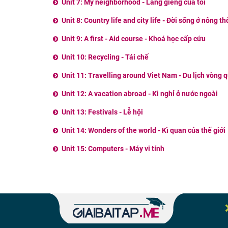
Unit 7: My neighborhood - Láng giềng của tôi
Unit 8: Country life and city life - Đời sống ở nông t
Unit 9: A first - Aid course - Khoá học cấp cứu
Unit 10: Recycling - Tái chế
Unit 11: Travelling around Viet Nam - Du lịch vòng
Unit 12: A vacation abroad - Kì nghỉ ở nước ngoài
Unit 13: Festivals - Lễ hội
Unit 14: Wonders of the world - Kì quan của thế giới
Unit 15: Computers - Máy vi tính