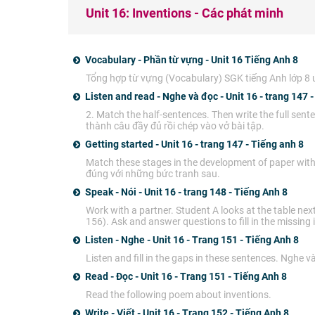
Unit 16: Inventions - Các phát minh
Vocabulary - Phần từ vựng - Unit 16 Tiếng Anh 8
Tổng hợp từ vựng (Vocabulary) SGK tiếng Anh lớp 8 
Listen and read - Nghe và đọc - Unit 16 - trang 147 
2. Match the half-sentences. Then write the full sent
thành câu đầy đủ rồi chép vào vở bài tập.
Getting started - Unit 16 - trang 147 - Tiếng anh 8
Match these stages in the development of paper with 
đúng với những bức tranh sau.
Speak - Nói - Unit 16 - trang 148 - Tiếng Anh 8
Work with a partner. Student A looks at the table next
156). Ask and answer questions to fill in the missing 
Listen - Nghe - Unit 16 - Trang 151 - Tiếng Anh 8
Listen and fill in the gaps in these sentences. Nghe 
Read - Đọc - Unit 16 - Trang 151 - Tiếng Anh 8
Read the following poem about inventions.
Write - Viết - Unit 16 - Trang 152 - Tiếng Anh 8