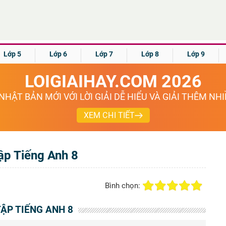
Lớp 5
Lớp 6
Lớp 7
Lớp 8
Lớp 9
LOIGIAIHAY.COM 2026
NHẬT BẢN MỚI VỚI LỜI GIẢI DỄ HIỂU VÀ GIẢI THÊM NH
XEM CHI TIẾT
tập Tiếng Anh 8
Bình chọn:
TẬP TIẾNG ANH 8