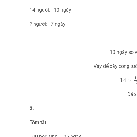
14 người: 10 ngày
? người: 7 ngày
10 ngày so v
Vậy để xây xong tườ
14
×
10
1
14
×
Đáp 
2.
Tóm tắt
100 học sinh: 26 ngày