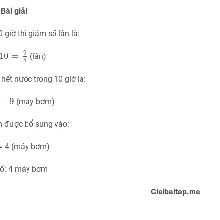
Bài giải
0 giờ thì giảm số lần là:
10
=
9
5
9
10
=
(lần)
5
ết nước trong 10 giờ là:
9
=
9
(máy bơm)
 được bổ sung vào:
 = 4 (máy bơm)
ố: 4 máy bơm
Giaibaitap.me