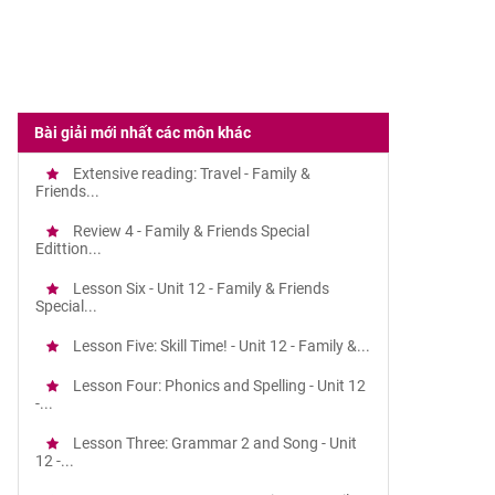
Bài giải mới nhất các môn khác
Extensive reading: Travel - Family &
Friends...
Review 4 - Family & Friends Special
Edittion...
Lesson Six - Unit 12 - Family & Friends
Special...
Lesson Five: Skill Time! - Unit 12 - Family &...
Lesson Four: Phonics and Spelling - Unit 12
-...
Lesson Three: Grammar 2 and Song - Unit
12 -...