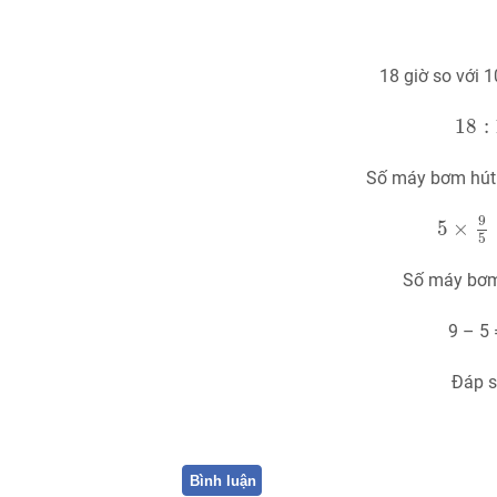
18 giờ so với 1
18
:
18
:
Số máy bơm hút h
5
×
9
5
=
9
5
×
5
Số máy bơm
9 – 5
Đáp s
Bình luận