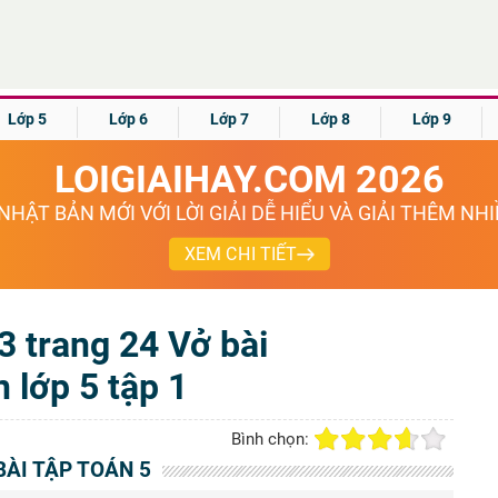
Lớp 5
Lớp 6
Lớp 7
Lớp 8
Lớp 9
LOIGIAIHAY.COM 2026
NHẬT BẢN MỚI VỚI LỜI GIẢI DỄ HIỂU VÀ GIẢI THÊM NH
XEM CHI TIẾT
, 3 trang 24 Vở bài
n lớp 5 tập 1
Bình chọn:
BÀI TẬP TOÁN 5