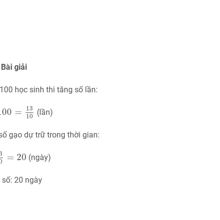
Bài giải
100 học sinh thì tăng số lần:
00
=
13
10
13
100
=
(lần)
10
số gạo dự trữ trong thời gian:
3
10
=
20
3
=
20
(ngày)
0
 số: 20 ngày