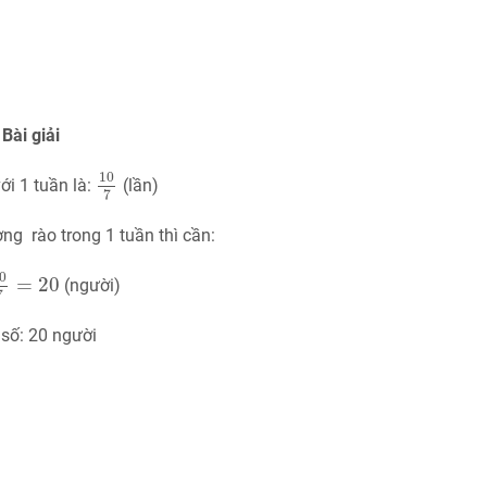
Bài giải
10
7
10
ới 1 tuần là:
(lần)
7
ng rào trong 1 tuần thì cần:
7
=
20
0
=
20
(người)
7
số: 20 người