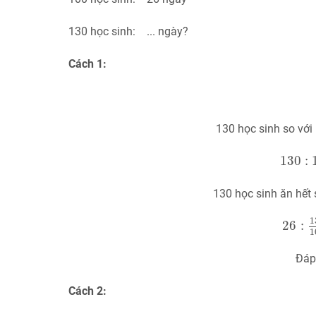
130 học sinh: ... ngày?
Cách 1:
130 học sinh so với 
130
:
1
130
:
130 học sinh ăn hết 
26
:
1
1
26
:
1
Đáp
Cách 2: