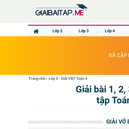
Lớp 2
Lớp 3
Lớp 4
ĐÃ CẬP 
Trang chủ
|
Lớp 5 - Giải VBT Toán 5
Giải bài 1, 2
tập Toá
GIẢI VỞ 