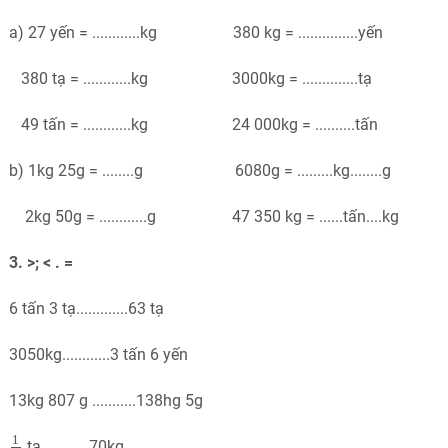
a) 27 yến = ............kg 380 kg = ...............yến
380 tạ = ............kg 3000kg = ..............tạ
49 tấn = ............kg 24 000kg = ..........tấn
b) 1kg 25g = ........g 6080g = .........kg........g
2kg 50g = ............g 47 350 kg = ......tấn....kg
3. >; < . =
6 tấn 3 tạ.............63 tạ
3050kg............3 tấn 6 yến
13kg 807 g ...........138hg 5g
1
2
1
tạ............70kg