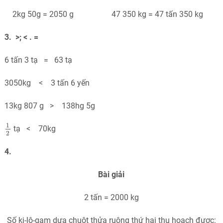
2kg 50g = 2050 g 47 350 kg = 47 tấn 350 kg
3. >; < . =
6 tấn 3 tạ = 63 tạ
3050kg < 3 tấn 6 yến
13kg 807 g > 138hg 5g
1
2
1
tạ < 70kg
2
4.
Bài giải
2 tấn = 2000 kg
Số ki-lô-gam dưa chuột thửa ruộng thứ hai thu hoạch được: