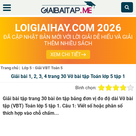
LOIGIAIHAY.COM 2026
ĐÃ CẬP NHẬT BẢN MỚI VỚI LỜI GIẢI DỄ HIỂU VÀ GIẢI
THÊM NHIỀU SÁCH
XEM CHI TIẾT
Trang chủ
|
Lớp 5 - Giải VBT Toán 5
Giải bài 1, 2, 3, 4 trang 30 Vở bài tập Toán lớp 5 tập 1
Bình chọn:
Giải bài tập trang 30 bài ôn tập bảng đơn vị đo độ dài Vở bài
tập (VBT) Toán lớp 5 tập 1. Câu 1: Viết số hoặc phân số
thích hợp vào chỗ chấm...