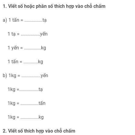
1. Viết số hoặc phân số thích hợp vào chỗ chấm
a) 1 tấn = ...............tạ
1 tạ = ................yến
1 yến = ..............kg
1 tấn = ............kg
b) 1kg = ................yến
1kg =................tạ
1kg = ...............tấn
1kg = ...............kg
2. Viết số thích hợp vào chỗ chấm