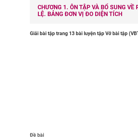
CHƯƠNG 1. ÔN TẬP VÀ BỔ SUNG VỀ P
LỆ. BẢNG ĐƠN VỊ ĐO DIỆN TÍCH
Giải bài tập trang 13 bài luyện tập Vở bài tập (VBT
Đề bài