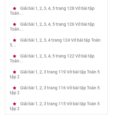
Giải bài 1, 2, 3, 4, 5 trang 128 Vở bài tập
Toán...
Giải bài 1, 2, 3, 4, 5 trang 126 Vở bài tập
Toán...
Giải bài 1, 2, 3, 4 trang 124 Vở bài tập Toán
5...
Giải bài 1, 2, 3, 4, 5 trang 122 Vở bài tập
Toán...
Giải bài 1, 2, 3 trang 119 Vở bài tập Toán 5
tập 2
Giải bài 1, 2, 3 trang 116 Vở bài tập Toán 5
tập 2
Giải bài 1, 2, 3 trang 115 Vở bài tập Toán 5
tập 2