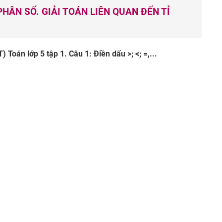
HÂN SỐ. GIẢI TOÁN LIÊN QUAN ĐẾN TỈ
) Toán lớp 5 tập 1. Câu 1: Điền dấu >; <; =,...