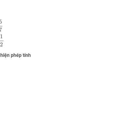
5
9
1
2
.
.
.
.
.
.
.
.
.5
1
2
5
7
1
2
hiện phép tính