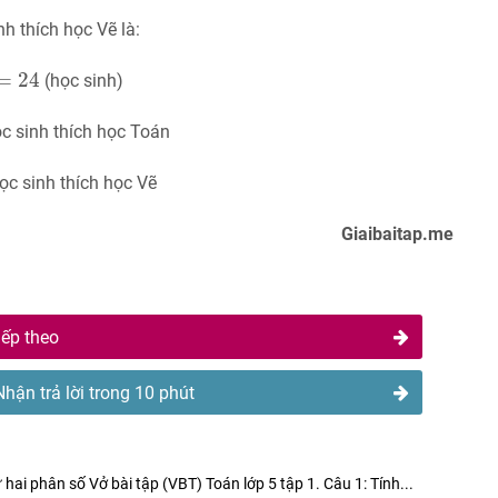
nh thích học Vẽ là:
100
=
24
=
24
(học sinh)
c sinh thích học Toán
inh thích học Vẽ
Giaibaitap.me
iếp theo
Nhận trả lời trong 10 phút
 hai phân số Vở bài tập (VBT) Toán lớp 5 tập 1. Câu 1: Tính...