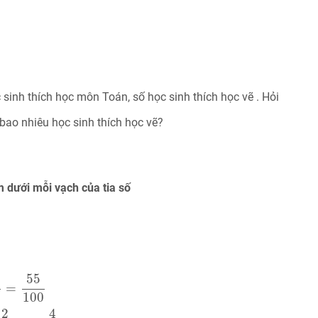
sinh thích học môn Toán, số học sinh thích học vẽ . Hỏi
bao nhiêu học sinh thích học vẽ?
m dưới mỗi vạch của tia số
55
100
15
2
=
15
×
50
2
×
50
=
750
100
2
500
=
2
×
2
500
×
2
=
4
10
55
=
100
4
2