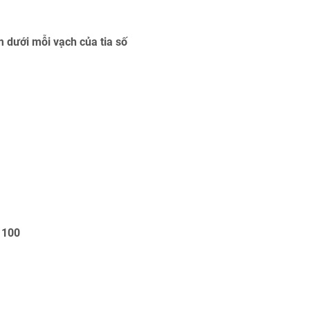
m dưới mỗi vạch của tia số
 100
.
.
.
.
.
.
.
.
200
1000
=
.
.
.
.
.
.
.
.
.
.
.
.
.
=
.
.
.
.
.
.
.
.
.
.
.
.
.
.
38
200
=
.
.
.
.
.
.
.
.
.
.
.
.
.
=
.
.
.
.
.
.
.
.