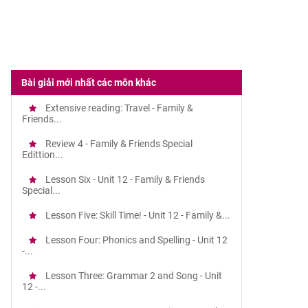
Bài giải mới nhất các môn khác
Extensive reading: Travel - Family &
Friends...
Review 4 - Family & Friends Special
Edittion...
Lesson Six - Unit 12 - Family & Friends
Special...
Lesson Five: Skill Time! - Unit 12 - Family &...
Lesson Four: Phonics and Spelling - Unit 12
-...
00
18
30
=
18
:
3
30
:
3
=
6
10
4
400
=
4
:
4
400
:
4
=
1
100
Lesson Three: Grammar 2 and Song - Unit
12 -...