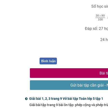
Số học si
30
×
80
30
×
80
100
Đáp số: 27 họ
24 học s
Bình luận
Bài t
Gửi bài tập cần giải - 
Giải bài 1, 2, 3 trang 9 Vở bài tập Toán lớp 5 tập 1
Giải bài tập trang 9 bài ôn tập: phép cộng và phép trừ