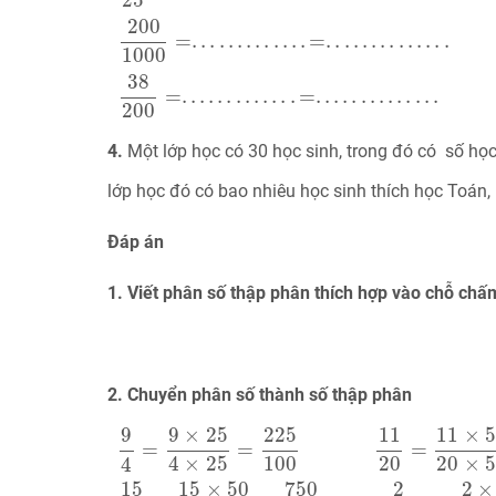
200
=
.
.
.
.
.
.
.
.
.
.
.
.
.
=
.
.
.
.
.
.
.
.
.
.
.
.
.
.
1000
38
=
.
.
.
.
.
.
.
.
.
.
.
.
.
=
.
.
.
.
.
.
.
.
.
.
.
.
.
.
200
4.
Một lớp học có 30 học sinh, trong đó có số học 
lớp học đó có bao nhiêu học sinh thích học Toán, 
Đáp án
1. Viết phân số thập phân thích hợp vào chỗ chấ
2. Chuyển phân số thành số thập phân
9
4
=
9
×
25
4
×
25
=
225
100
11
20
=
11
×
5
20
×
5
=
9
9
×
25
225
11
11
×
5
=
=
=
4
×
25
100
20
20
×
5
4
750
15
15
×
50
2
2
×