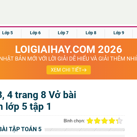
Lớp 5
Lớp 6
Lớp 7
Lớp 8
Lớp 9
LOIGIAIHAY.COM 2026
NHẬT BẢN MỚI VỚI LỜI GIẢI DỄ HIỂU VÀ GIẢI THÊM NH
XEM CHI TIẾT
 3, 4 trang 8 Vở bài
n lớp 5 tập 1
Bình chọn:
BÀI TẬP TOÁN 5