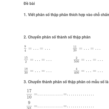
Đề bài
1. Viết phân số thập phân thích hợp vào chỗ chấ
2. Chuyển phân số thành số thập phân
9
4
=
…
=
…
11
20
=
…
=
…
9
11
=
…
=
…
=
…
=
…
20
4
15
2
=
…
=
…
2
500
=
…
=
…
15
2
=
…
=
…
=
…
=
…
500
2
18
30
=
…
=
…
4
400
=
…
=
…
18
4
=
…
=
…
=
…
=
…
30
400
3. Chuyển thành phân số thập phân có mẫu số là
17
10
=
.
.
.
.
.
.
.
.
.
.
.
.
.
=
.
.
.
.
.
.
.
.
.
.
.
.
.
.
9
25
=
.
.
.
.
.
.
.
.
.
.
.
.
.
=
.
.
.
.
.
.
17
=
.
.
.
.
.
.
.
.
.
.
.
.
.
=
.
.
.
.
.
.
.
.
.
.
.
.
.
.
10
9
=
.
.
.
.
.
.
.
.
.
.
.
.
.
=
.
.
.
.
.
.
.
.
.
.
.
.
.
.
25