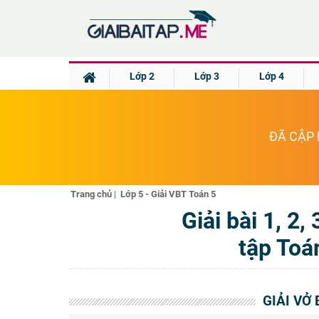
Lớp 2
Lớp 3
Lớp 4
ĐÃ CẬP 
Trang chủ
|
Lớp 5 - Giải VBT Toán 5
Giải bài 1, 2,
tập Toá
GIẢI VỞ 