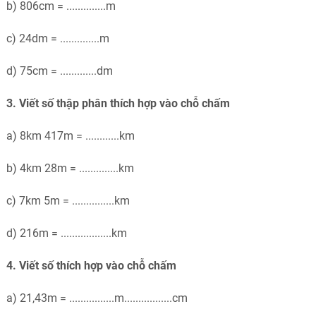
b) 806cm = ..............m
c) 24dm = ..............m
d) 75cm = .............dm
3. Viết số thập phân thích hợp vào chỗ chấm
a) 8km 417m = ............km
b) 4km 28m = ..............km
c) 7km 5m = ...............km
d) 216m = ..................km
4. Viết số thích hợp vào chỗ chấm
a) 21,43m = ................m.................cm