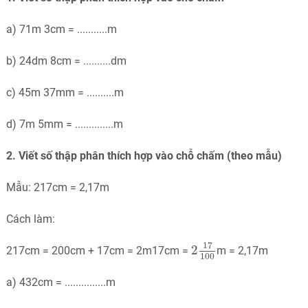
a) 71m 3cm = ...........m
b) 24dm 8cm = ..........dm
c) 45m 37mm = ..........m
d) 7m 5mm = ..............m
2. Viết số thập phân thích hợp vào chỗ chấm (theo mẫu)
Mẫu: 217cm = 2,17m
Cách làm:
2
17
100
17
2
217cm = 200cm + 17cm = 2m17cm =
m = 2,17m
100
a) 432cm = ...............m