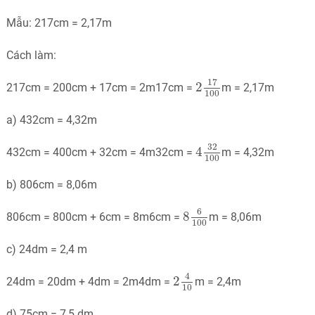
Mẫu: 217cm = 2,17m
Cách làm:
2
17
100
17
2
217cm = 200cm + 17cm = 2m17cm =
m = 2,17m
100
a) 432cm = 4,32m
4
32
100
32
4
432cm = 400cm + 32cm = 4m32cm =
m = 4,32m
100
b) 806cm = 8,06m
8
6
100
6
8
806cm = 800cm + 6cm = 8m6cm =
m = 8,06m
100
c) 24dm = 2,4 m
2
4
10
4
2
24dm = 20dm + 4dm = 2m4dm =
m = 2,4m
10
d) 75cm = 7,5 dm