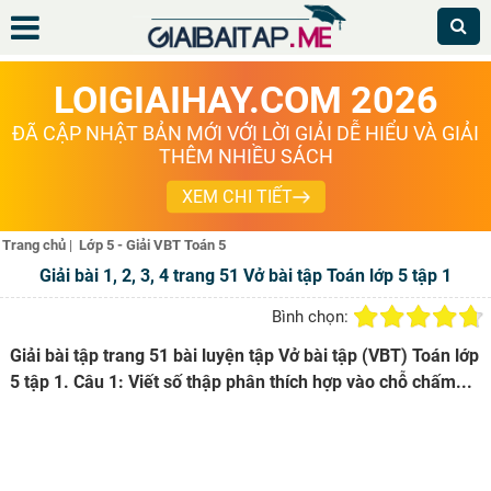
LOIGIAIHAY.COM 2026
ĐÃ CẬP NHẬT BẢN MỚI VỚI LỜI GIẢI DỄ HIỂU VÀ GIẢI
THÊM NHIỀU SÁCH
XEM CHI TIẾT
Trang chủ
|
Lớp 5 - Giải VBT Toán 5
Giải bài 1, 2, 3, 4 trang 51 Vở bài tập Toán lớp 5 tập 1
Bình chọn:
Giải bài tập trang 51 bài luyện tập Vở bài tập (VBT) Toán lớp
5 tập 1. Câu 1: Viết số thập phân thích hợp vào chỗ chấm...