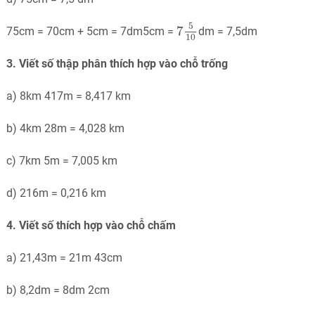
7
5
10
5
7
75cm = 70cm + 5cm = 7dm5cm =
dm = 7,5dm
10
3. Viết số thập phân thích hợp vào chỗ trống
a) 8km 417m = 8,417 km
b) 4km 28m = 4,028 km
c) 7km 5m = 7,005 km
d) 216m = 0,216 km
4. Viết số thích hợp vào chỗ chấm
a) 21,43m = 21m 43cm
b) 8,2dm = 8dm 2cm