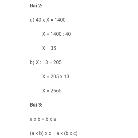
Bài 2:
a) 40 x X = 1400
X = 1400 : 40
X = 35
b) X : 13 = 205
X = 205 x 13
X = 2665
Bài 3:
a x b = b x a
(a x b) x c = a x (b x c)