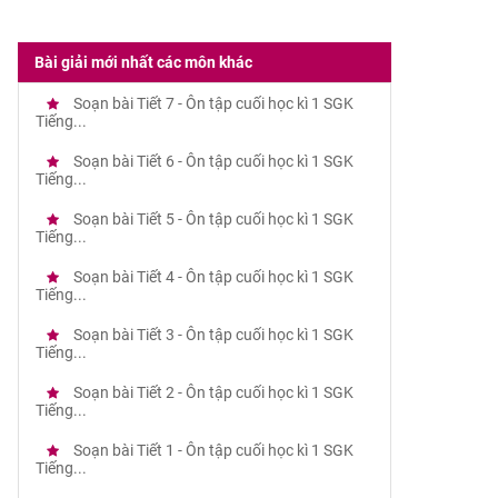
Bài giải mới nhất các môn khác
Soạn bài Tiết 7 - Ôn tập cuối học kì 1 SGK
Tiếng...
Soạn bài Tiết 6 - Ôn tập cuối học kì 1 SGK
Tiếng...
Soạn bài Tiết 5 - Ôn tập cuối học kì 1 SGK
Tiếng...
Soạn bài Tiết 4 - Ôn tập cuối học kì 1 SGK
Tiếng...
Soạn bài Tiết 3 - Ôn tập cuối học kì 1 SGK
Tiếng...
Soạn bài Tiết 2 - Ôn tập cuối học kì 1 SGK
Tiếng...
Soạn bài Tiết 1 - Ôn tập cuối học kì 1 SGK
Tiếng...