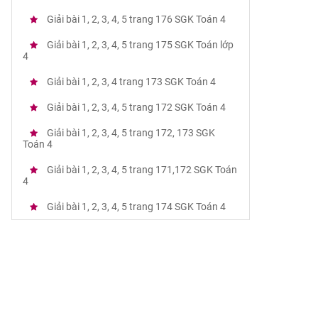
Giải bài 1, 2, 3, 4, 5 trang 176 SGK Toán 4
Giải bài 1, 2, 3, 4, 5 trang 175 SGK Toán lớp
4
Giải bài 1, 2, 3, 4 trang 173 SGK Toán 4
Giải bài 1, 2, 3, 4, 5 trang 172 SGK Toán 4
Giải bài 1, 2, 3, 4, 5 trang 172, 173 SGK
Toán 4
Giải bài 1, 2, 3, 4, 5 trang 171,172 SGK Toán
4
Giải bài 1, 2, 3, 4, 5 trang 174 SGK Toán 4