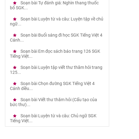
Soạn bài Tự đánh giá: Nghìn thang thuốc
bổ SGK...
Soạn bài Luyện từ và câu: Luyện tập về chủ
ngữ...
Soạn bài Buổi sáng đi học SGK Tiếng Việt 4
Cánh...
Soạn bài Em đọc sách báo trang 126 SGK
Tiếng Việt...
Soạn bài Luyện tập viết thư thăm hỏi trang
125...
Soạn bài Chọn đường SGK Tiếng Việt 4
Cánh diều...
Soạn bài Viết thư thăm hỏi (Cấu tạo của
bức thư)...
Soạn bài Luyện từ và câu: Chủ ngữ SGK
Tiếng Việt...