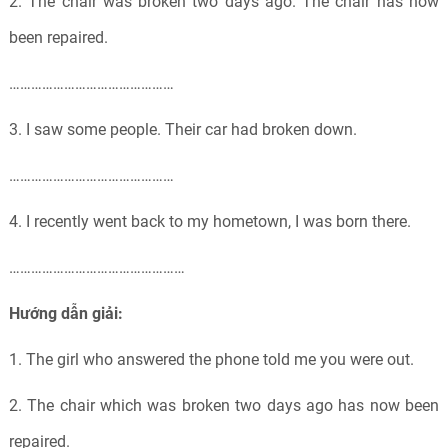
2. The chair was broken two days ago. The chair has now
been repaired.
………………………………………
3. I saw some people. Their car had broken down.
………………………………………
4. I recently went back to my hometown, I was born there.
…………………………………………
Hướng dẫn giải:
1. The girl who answered the phone told me you were out.
2. The chair which was broken two days ago has now been
repaired.