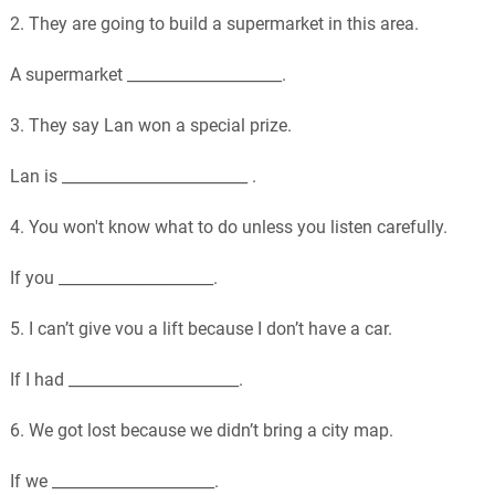
2. They are going to build a supermarket in this area.
A supermarket ____________________.
3. They say Lan won a special prize.
Lan is ________________________ .
4. You won't know what to do unless you listen carefully.
If you ____________________.
5. I can’t give vou a lift because I don’t have a car.
If I had ______________________.
6. We got lost because we didn’t bring a city map.
If we _____________________.