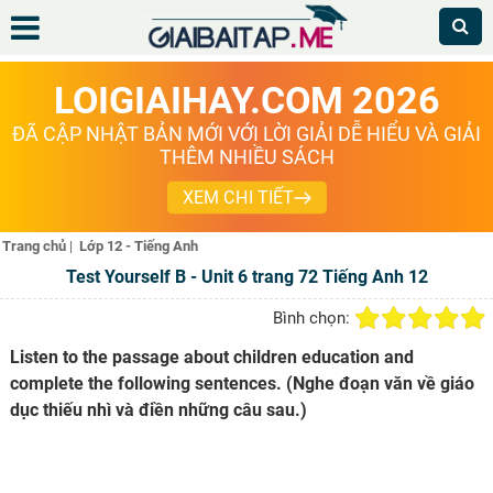
LOIGIAIHAY.COM 2026
ĐÃ CẬP NHẬT BẢN MỚI VỚI LỜI GIẢI DỄ HIỂU VÀ GIẢI
THÊM NHIỀU SÁCH
XEM CHI TIẾT
Trang chủ
|
Lớp 12 - Tiếng Anh
Test Yourself B - Unit 6 trang 72 Tiếng Anh 12
Bình chọn:
Listen to the passage about children education and
complete the following sentences. (Nghe đoạn văn về giáo
dục thiếu nhì và điền những câu sau.)