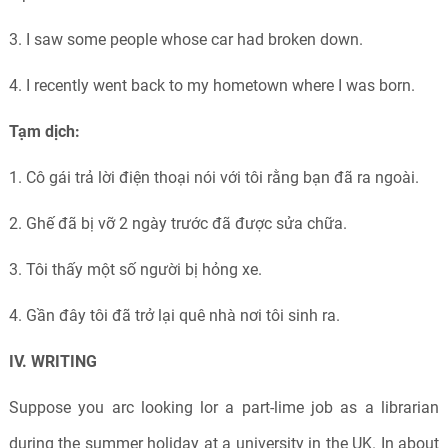
3. I saw some people whose car had broken down.
4. I recently went back to my hometown where I was born.
Tạm dịch:
1. Cô gái trả lời điện thoại nói với tôi rằng bạn đã ra ngoài.
2. Ghế đã bị vỡ 2 ngày trước đã được sửa chữa.
3. Tôi thấy một số người bị hỏng xe.
4. Gần đây tôi đã trở lại quê nhà nơi tôi sinh ra.
IV. W
RITING
Suppose you arc looking lor a part-lime job as a librarian
during the summer holiday at a university in the UK. In about