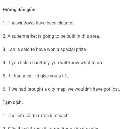
Hướng dẫn giải:
1. The windows have been cleaned.
2. A supermarket is going to be built in this area.
3. Lan is said to have won a special prize.
4. If you listen carefully, you will know what to do.
5. If I had a car, I'd give you a lift.
6. If we had brought a city map, we wouldn’t have got lost.
Tạm dịch:
1. Các cửa sổ đã được làm sạch.
2. Siêu thị sẽ được xây dựng trong khu vực này.