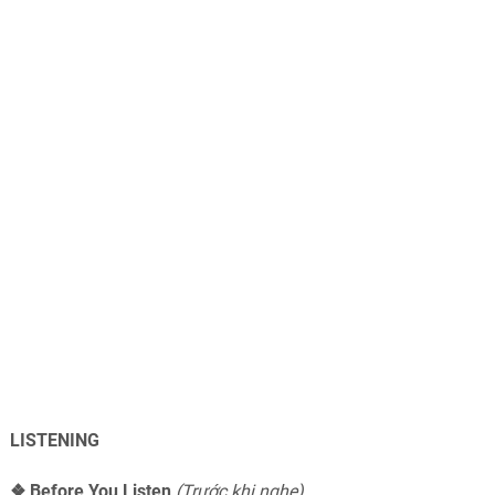
LISTENING
❖
Before You Listen
(Trước khi nghe)