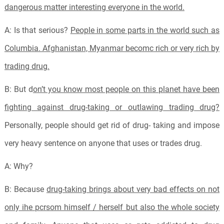
dangerous matter interesting everyone in the world.
A: Is that serious?
People in some parts in the world such as
Columbia. Afghanistan, Myanmar becomc rich or very rich by
trading drug.
B: But d
on’t you know most people on this planet have been
fighting against drug-taking or outlawing trading drug?
Personally, people should get rid of drug- taking and impose
very heavy sentence on anyone that uses or trades drug.
A: Why?
B: Because
drug-taking brings about very bad effects on not
only ihe pcrsom himself / herself but also the whole society