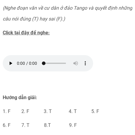
(Nghe đoạn văn về cư dân ở đảo Tango và quyết định những
câu nói đúng (T) hay sai (F).)
Click tại đây để nghe:
Hướng dẫn giải:
1. F 2. F 3. T 4. T 5. F
6. F 7. T 8.T 9. F