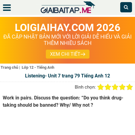
LOIGIAIHAY.COM 2026
ĐÃ CẬP NHẬT BẢN MỚI VỚI LỜI GIẢI DỄ HIỂU VÀ GIẢI
THÊM NHIỀU SÁCH
XEM CHI TIẾT
Trang chủ
|
Lớp 12 - Tiếng Anh
Listening- Unit 7 trang 79 Tiếng Anh 12
Bình chọn:
Work in pairs. Discuss the question: “Do you think drug-
taking should be banned? Why/ Why not ?