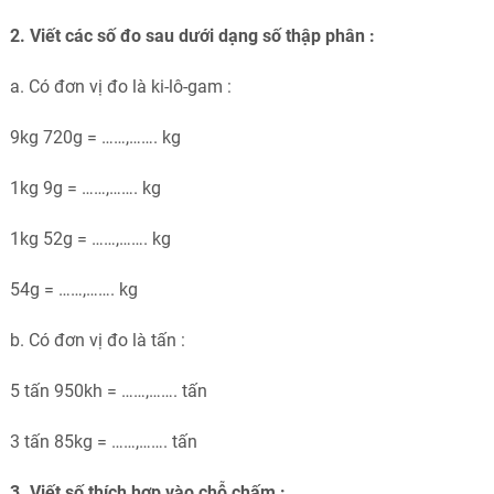
2. Viết các số đo sau dưới dạng số thập phân :
a. Có đơn vị đo là ki-lô-gam :
9kg 720g = ……,……. kg
1kg 9g = ……,……. kg
1kg 52g = ……,……. kg
54g = ……,……. kg
b. Có đơn vị đo là tấn :
5 tấn 950kh = ……,……. tấn
3 tấn 85kg = ……,……. tấn
3. Viết số thích hợp vào chỗ chấm :