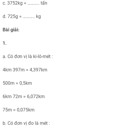
c. 3752kg = ……….. tấn
d. 725g = ……….. kg
Bài giải:
1.
a. Có đơn vị là ki-lô-mét :
4km 397m = 4,397km
500m = 0,5km
6km 72m = 6,072km
75m = 0,075km
b. Có đơn vị đo là mét :