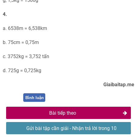
g, 1,5kg = 1500g
4.
a. 6538m = 6,538km
b. 75cm = 0,75m
c. 3752kg = 3,752 tấn
d. 725g = 0,725kg
Giaibaitap.me
Bình luận
Bài tiếp theo
Gửi bài tập cần giải - Nhận trả lời trong 10