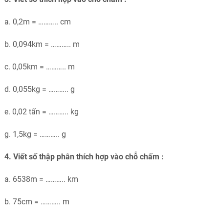
a. 0,2m = ……….. cm
b. 0,094km = ……….. m
c. 0,05km = ……….. m
d. 0,055kg = ……….. g
e. 0,02 tấn = ……….. kg
g. 1,5kg = ……….. g
4. Viết số thập phân thích hợp vào chỗ chấm :
a. 6538m = ……….. km
b. 75cm = ……….. m