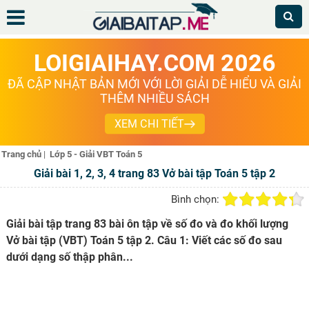
LOIGIAIHAY.COM 2026
ĐÃ CẬP NHẬT BẢN MỚI VỚI LỜI GIẢI DỄ HIỂU VÀ GIẢI
THÊM NHIỀU SÁCH
XEM CHI TIẾT
Trang chủ
|
Lớp 5 - Giải VBT Toán 5
Giải bài 1, 2, 3, 4 trang 83 Vở bài tập Toán 5 tập 2
Bình chọn:
Giải bài tập trang 83 bài ôn tập về số đo và đo khối lượng
Vở bài tập (VBT) Toán 5 tập 2. Câu 1: Viết các số đo sau
dưới dạng số thập phân...