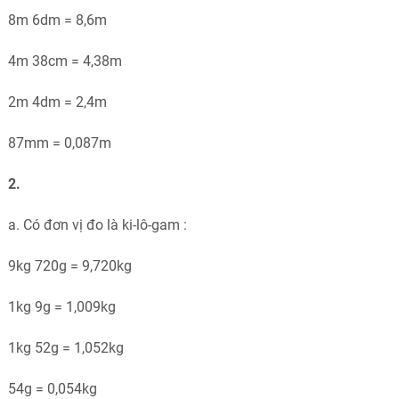
8m 6dm = 8,6m
4m 38cm = 4,38m
2m 4dm = 2,4m
87mm = 0,087m
2.
a. Có đơn vị đo là ki-lô-gam :
9kg 720g = 9,720kg
1kg 9g = 1,009kg
1kg 52g = 1,052kg
54g = 0,054kg