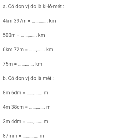
a. Có đơn vị đo là ki-lô-mét :
4km 397m = ……,……. km
500m = ……,……. km
6km 72m = ……,……. km
75m = ……,……. km
b. Có đơn vị đo là mét :
8m 6dm = ……,……. m
4m 38cm = ……,……. m
2m 4dm = ……,……. m
87mm = ……,……. m