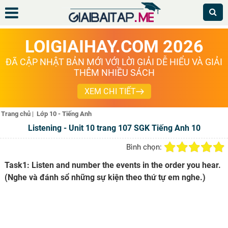
LOIGIAIHAY.COM 2026
ĐÃ CẬP NHẬT BẢN MỚI VỚI LỜI GIẢI DỄ HIỂU VÀ GIẢI
THÊM NHIỀU SÁCH
XEM CHI TIẾT
Trang chủ
|
Lớp 10 - Tiếng Anh
Listening - Unit 10 trang 107 SGK Tiếng Anh 10
Bình chọn:
Task1: Listen and number the events in the order you hear.
(Nghe và đánh sổ những sự kiện theo thứ tự em nghe.)