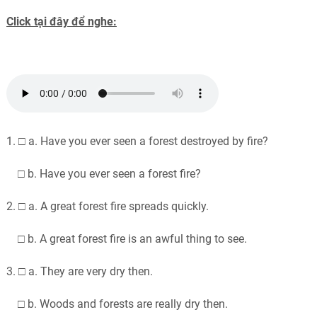
Click tại đây để nghe:
1. □ a. Have you ever seen a forest destroyed by fire?
□ b. Have you ever seen a forest fire?
2. □ a. A great forest fire spreads quickly.
□ b. A great forest fire is an awful thing to see.
3. □ a. They are very dry then.
□ b. Woods and forests are really dry then.