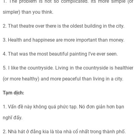
1. The problem is not so complicated. Its more simple (or
simpler) than you think.
2. That theatre over there is the oldest building in the city.
3. Health and happinese are more important than money.
4. That was the most beautiful painting I’ve ever seen.
5. I like the countryside
.
Living in the countryside is healthier
(or more healthy) and more peaceful than living in a city.
Tạm dịch:
1. Vấn đề này không quá phức tạp. Nó đơn giản hơn bạn
nghĩ đấy.
2. Nhà hát ở đằng kia là tòa nhà cổ nhất trong thành phố.