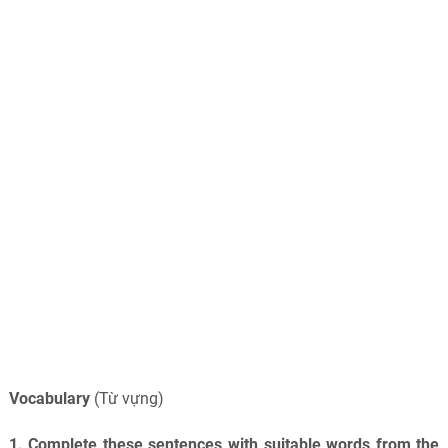
Vocabulary
(Từ vựng)
1. Complete these sentences with suitable words from the