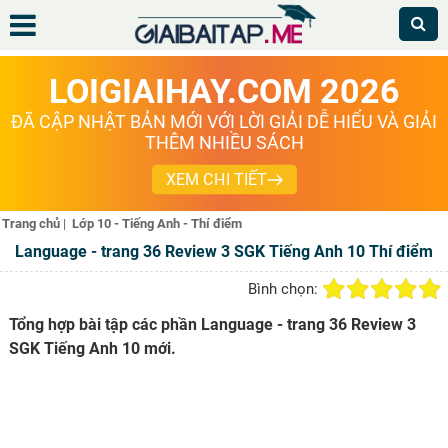
LOIGIAIHAY.COM 2026
ĐÃ CẬP NHẬT BẢN MỚI VỚI LỜI GIẢI DỄ HIỂU VÀ GIẢI
THÊM NHIỀU SÁCH
XEM CHI TIẾT
Trang chủ
|
Lớp 10 - Tiếng Anh - Thí điểm
Language - trang 36 Review 3 SGK Tiếng Anh 10 Thí điểm
Bình chọn:
Tổng hợp bài tập các phần Language - trang 36 Review 3
SGK Tiếng Anh 10 mới.